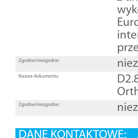
wyk
Euro
inte
prz
nie
Zgodne/niezgodne:
D2.8
Nazwa dokumentu:
Orth
nie
Zgodne/niezgodne:
DANE KONTAKTOWE: