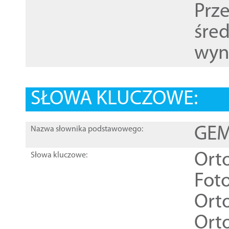
Prz
śre
wyn
SŁOWA KLUCZOWE:
GEME
Nazwa słownika podstawowego:
Ort
Słowa kluczowe:
Foto
Ort
Ort