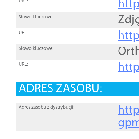
htt
URL:
Zdję
Słowo kluczowe:
htt
URL:
Ort
Słowo kluczowe:
http
URL:
ADRES ZASOBU:
http
Adres zasobu z dystrybucji:
gpm