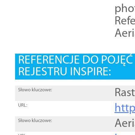
pho
Refe
Aer
REFERENCJE DO POJĘ
REJESTRU INSPIRE:
Rast
Słowo kluczowe:
htt
URL:
Aer
Słowo kluczowe: