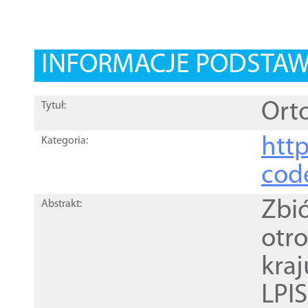
INFORMACJE PODSTA
Orto
Tytuł:
http
Kategoria:
cod
Zbi
Abstrakt:
otr
kra
LPI