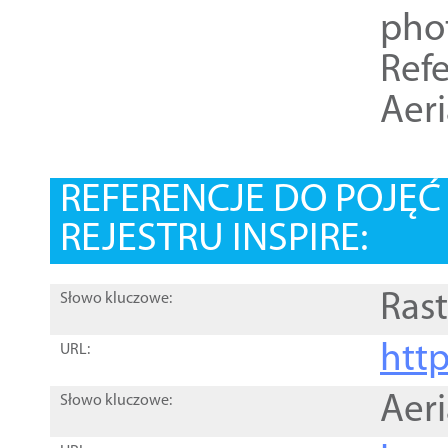
pho
Refe
Aer
REFERENCJE DO POJĘ
REJESTRU INSPIRE:
Rast
Słowo kluczowe:
htt
URL:
Aer
Słowo kluczowe: