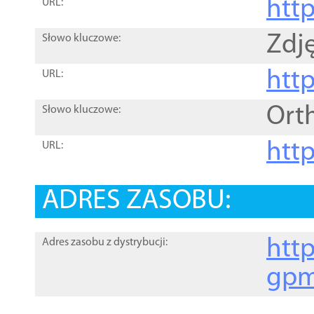
htt
URL:
Zdję
Słowo kluczowe:
htt
URL:
Ort
Słowo kluczowe:
http
URL:
ADRES ZASOBU:
http
Adres zasobu z dystrybucji:
gpm