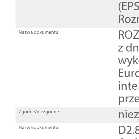
(EPS
Roz
ROZ
Nazwa dokumentu:
z dn
wyk
Euro
inte
prz
nie
Zgodne/niezgodne:
D2.8
Nazwa dokumentu: