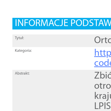
INFORMACJE PODSTA
Orto
Tytuł:
http
Kategoria:
cod
Zbi
Abstrakt:
otr
kra
LPI