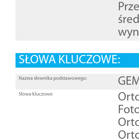
Prz
śre
wyn
SŁOWA KLUCZOWE:
GEME
Nazwa słownika podstawowego:
Ort
Słowa kluczowe:
Foto
Ort
Ort