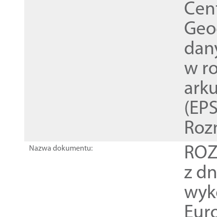
Cen
Geod
dan
w r
ark
(EPS
Roz
ROZ
Nazwa dokumentu:
z dn
wyk
Euro