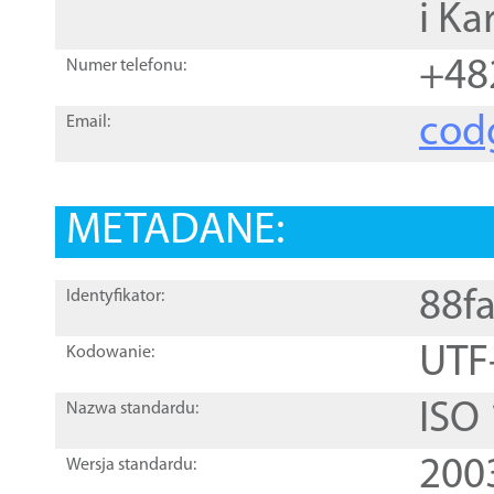
i Ka
+48
Numer telefonu:
cod
Email:
METADANE:
88f
Identyfikator:
UTF
Kodowanie:
ISO
Nazwa standardu:
200
Wersja standardu: