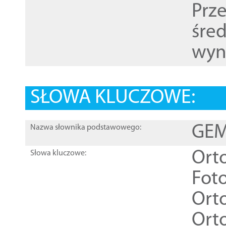
Prz
śre
wyn
SŁOWA KLUCZOWE:
GEME
Nazwa słownika podstawowego:
Ort
Słowa kluczowe:
Foto
Ort
Ort