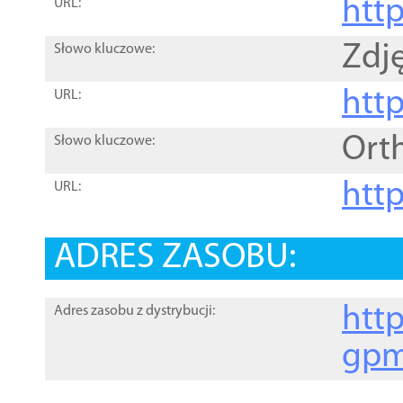
htt
URL:
Zdję
Słowo kluczowe:
htt
URL:
Ort
Słowo kluczowe:
http
URL:
ADRES ZASOBU:
http
Adres zasobu z dystrybucji:
gpm