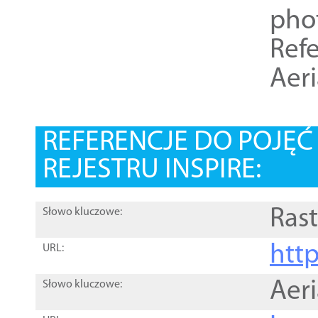
pho
Refe
Aer
REFERENCJE DO POJĘ
REJESTRU INSPIRE:
Rast
Słowo kluczowe:
htt
URL:
Aer
Słowo kluczowe: