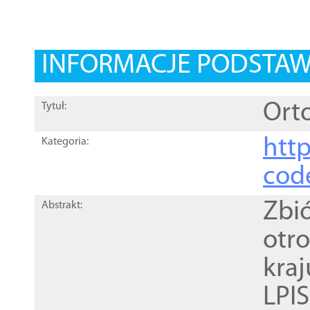
INFORMACJE PODSTA
Orto
Tytuł:
http
Kategoria:
cod
Zbi
Abstrakt:
otr
kra
LPI