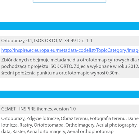
Ortoobrazy, 0.1, ISOK ORTO, M-34-49-D-c-1-1
http://inspire.ec.europa.eu/metadata-codelist/TopicCategory/im
Zbiór danych obejmuje metadane dla otrofotomap cyfrowych dla o
pochodzącą z projektu ISOK ORTO. Zdjęcia wykonane w roku 2012.
średni położenia punktu na ortofotomapie wynosi 0.30m.
GEMET - INSPIRE themes, version 1.0
Ortoobrazy
,
Zdjęcie lotnicze
,
Obraz terenu
,
Fotografia terenu
,
Dane 
lotnicza
,
Rastry
,
Ortofotomapa
,
Orthoimagery
,
Aerial photography
,
data
,
Raster
,
Aerial ortoimagery
,
Aerial orthophotomap