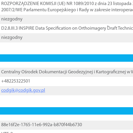
ROZPORZĄDZENIE KOMISJI (UE) NR 1089/2010 z dnia 23 listopada 
2007/2/WE Parlamentu Europejskiego i Rady w zakresie interopera
niezgodny
D2.8.III.3 INSPIRE Data Specification on Orthoimagery ֠Draft Techni
niezgodny
Centralny Ośrodek Dokumentacji Geodezyjnej i Kartograficznej w
+48225322501
codgik@codgik.gov.pl
88e16f2e-1765-11e6-992a-b870f44b6730