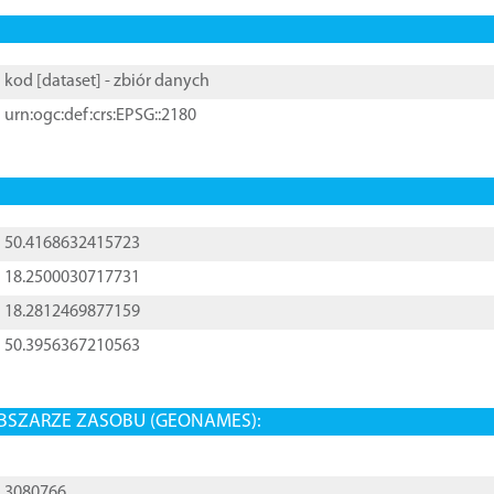
kod [
dataset
] - zbiór danych
urn:ogc:def:crs:EPSG::2180
50.4168632415723
18.2500030717731
18.2812469877159
50.3956367210563
BSZARZE ZASOBU (GEONAMES):
3080766