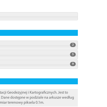
2
5
9
i Geodezyjnej i Kartograficznych. Jest to
. Dane dostępne w podziale na arkusze według
zmiar terenowy piksela 0.1m.