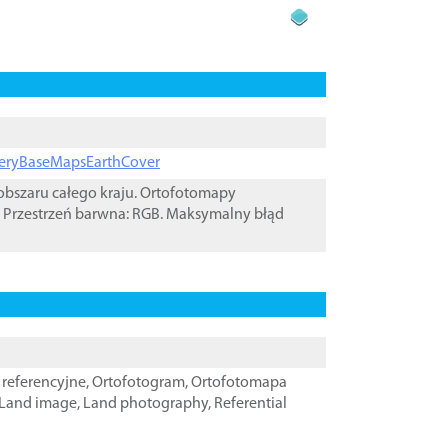
ageryBaseMapsEarthCover
bszaru całego kraju. Ortofotomapy
 Przestrzeń barwna: RGB. Maksymalny błąd
referencyjne
,
Ortofotogram
,
Ortofotomapa
Land image
,
Land photography
,
Referential