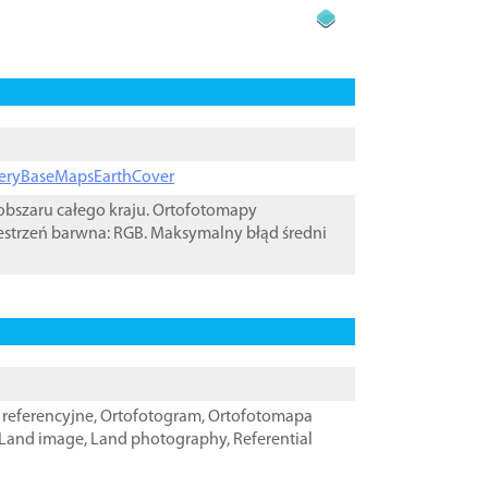
ageryBaseMapsEarthCover
bszaru całego kraju. Ortofotomapy
estrzeń barwna: RGB. Maksymalny błąd średni
referencyjne
,
Ortofotogram
,
Ortofotomapa
Land image
,
Land photography
,
Referential