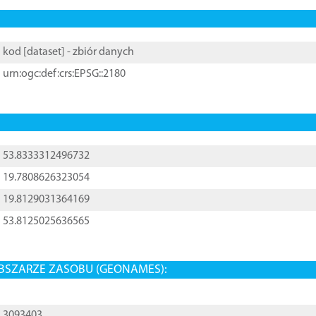
kod [
dataset
] - zbiór danych
urn:ogc:def:crs:EPSG::2180
53.8333312496732
19.7808626323054
19.8129031364169
53.8125025636565
BSZARZE ZASOBU (GEONAMES):
3093403