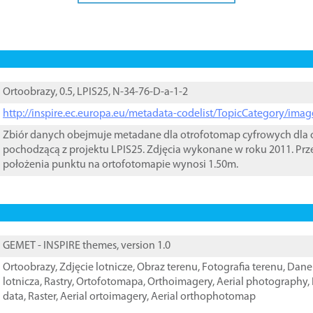
Ortoobrazy, 0.5, LPIS25, N-34-76-D-a-1-2
http://inspire.ec.europa.eu/metadata-codelist/TopicCategory/im
Zbiór danych obejmuje metadane dla otrofotomap cyfrowych dla o
pochodzącą z projektu LPIS25. Zdjęcia wykonane w roku 2011. Prz
położenia punktu na ortofotomapie wynosi 1.50m.
GEMET - INSPIRE themes, version 1.0
Ortoobrazy
,
Zdjęcie lotnicze
,
Obraz terenu
,
Fotografia terenu
,
Dane 
lotnicza
,
Rastry
,
Ortofotomapa
,
Orthoimagery
,
Aerial photography
,
data
,
Raster
,
Aerial ortoimagery
,
Aerial orthophotomap