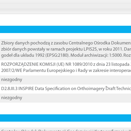
Zbiory danych pochodzą z zasobu Centralnego Ośrodka Dokumentacj
zbiór danych powstały w ramach projektu LPIS25, w roku 2011. D
godeł dla układu 1992 (EPSG:2180). Moduł archiwizacji: 1:5000. Ro
ROZPORZĄDZENIE KOMISJI (UE) NR 1089/2010 z dnia 23 listopada 
2007/2/WE Parlamentu Europejskiego i Rady w zakresie interopera
niezgodny
D2.8.III.3 INSPIRE Data Specification on Orthoimagery ֠Draft Techni
niezgodny