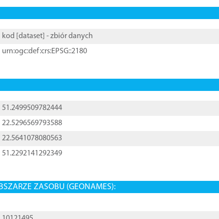
kod [
dataset
] - zbiór danych
urn:ogc:def:crs:EPSG::2180
51.2499509782444
22.5296569793588
22.5641078080563
51.2292141292349
BSZARZE ZASOBU (GEONAMES):
10121495