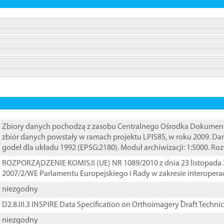
Zbiory danych pochodzą z zasobu Centralnego Ośrodka Dokumentacj
zbiór danych powstały w ramach projektu LPIS85, w roku 2009. D
godeł dla układu 1992 (EPSG:2180). Moduł archiwizacji: 1:5000. Ro
ROZPORZĄDZENIE KOMISJI (UE) NR 1089/2010 z dnia 23 listopada 
2007/2/WE Parlamentu Europejskiego i Rady w zakresie interopera
niezgodny
D2.8.III.3 INSPIRE Data Specification on Orthoimagery ֠Draft Techni
niezgodny