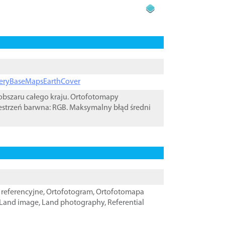
ageryBaseMapsEarthCover
bszaru całego kraju. Ortofotomapy
estrzeń barwna: RGB. Maksymalny błąd średni
referencyjne
,
Ortofotogram
,
Ortofotomapa
Land image
,
Land photography
,
Referential