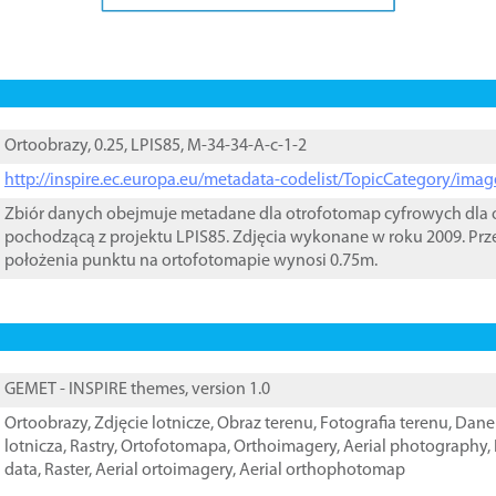
Ortoobrazy, 0.25, LPIS85, M-34-34-A-c-1-2
http://inspire.ec.europa.eu/metadata-codelist/TopicCategory/im
Zbiór danych obejmuje metadane dla otrofotomap cyfrowych dla o
pochodzącą z projektu LPIS85. Zdjęcia wykonane w roku 2009. Prz
położenia punktu na ortofotomapie wynosi 0.75m.
GEMET - INSPIRE themes, version 1.0
Ortoobrazy
,
Zdjęcie lotnicze
,
Obraz terenu
,
Fotografia terenu
,
Dane 
lotnicza
,
Rastry
,
Ortofotomapa
,
Orthoimagery
,
Aerial photography
,
data
,
Raster
,
Aerial ortoimagery
,
Aerial orthophotomap