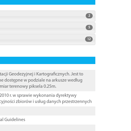
2
5
12
i Geodezyjnej i Kartograficznych. Jest to
ane dostępne w podziale na arkusze według
zmiar terenowy piksela 0.25m.
2010 r. w sprawie wykonania dyrektywy
cyjności zbiorów i usług danych przestrzennych
cal Guidelines