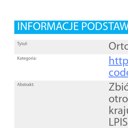
INFORMACJE PODSTA
Orto
Tytuł:
http
Kategoria:
cod
Zbi
Abstrakt:
otr
kra
LPI