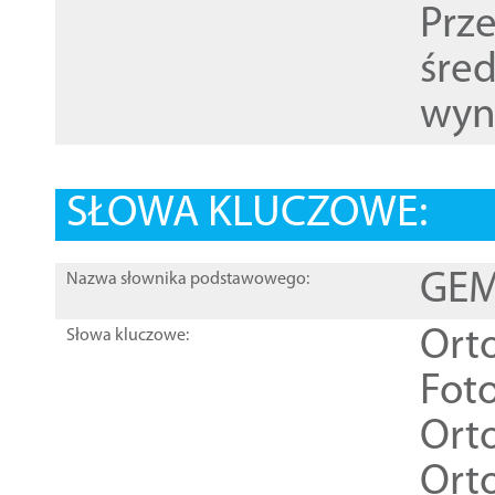
Prz
śre
wyn
SŁOWA KLUCZOWE:
GEME
Nazwa słownika podstawowego:
Ort
Słowa kluczowe:
Foto
Ort
Ort