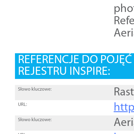
pho
Refe
Aer
REFERENCJE DO POJĘ
REJESTRU INSPIRE:
Rast
Słowo kluczowe:
htt
URL:
Aer
Słowo kluczowe: