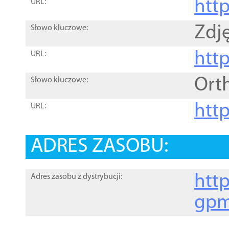
htt
URL:
Zdję
Słowo kluczowe:
htt
URL:
Ort
Słowo kluczowe:
http
URL:
ADRES ZASOBU:
http
Adres zasobu z dystrybucji:
gpm