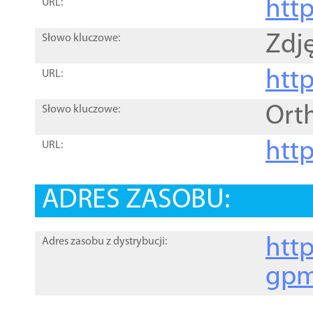
htt
URL:
Zdję
Słowo kluczowe:
htt
URL:
Ort
Słowo kluczowe:
http
URL:
ADRES ZASOBU:
http
Adres zasobu z dystrybucji:
gpm