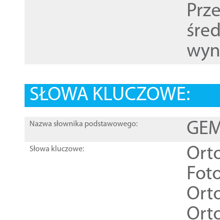
Prz
śre
wyn
SŁOWA KLUCZOWE:
GEME
Nazwa słownika podstawowego:
Ort
Słowa kluczowe:
Foto
Ort
Ort