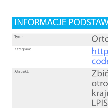
INFORMACJE PODSTA
Orto
Tytuł:
http
Kategoria:
cod
Zbi
Abstrakt:
otr
kra
LPI