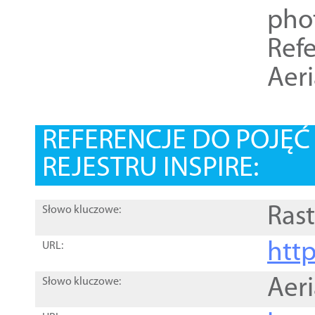
pho
Refe
Aer
REFERENCJE DO POJĘ
REJESTRU INSPIRE:
Rast
Słowo kluczowe:
htt
URL:
Aer
Słowo kluczowe: