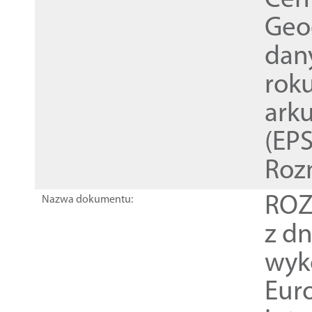
Cen
Geod
dan
rok
ark
(EPS
Roz
ROZ
Nazwa dokumentu:
z dn
wyk
Euro