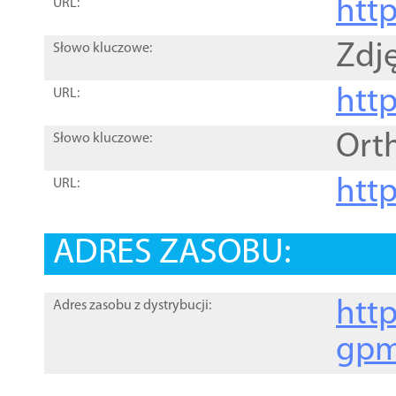
htt
URL:
Zdję
Słowo kluczowe:
htt
URL:
Ort
Słowo kluczowe:
http
URL:
ADRES ZASOBU:
http
Adres zasobu z dystrybucji:
gpm