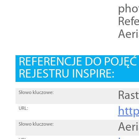
pho
Refe
Aer
REFERENCJE DO POJĘ
REJESTRU INSPIRE:
Rast
Słowo kluczowe:
htt
URL:
Aer
Słowo kluczowe: