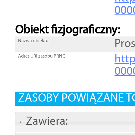
000
Obiekt fizjograficzny:
Pro
Nazwa obiektu:
http
Adres URI zasobu PRNG:
000
ZASOBY POWIĄZANE T
Zawiera: