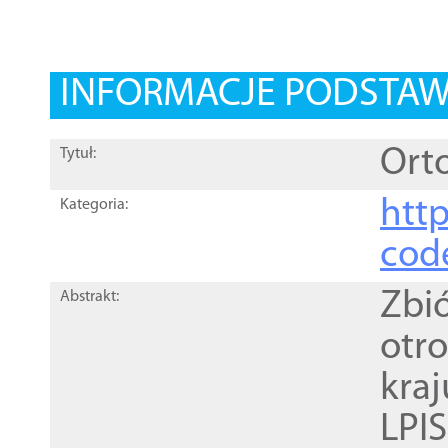
INFORMACJE PODSTA
Orto
Tytuł:
http
Kategoria:
cod
Zbi
Abstrakt:
otr
kra
LPI