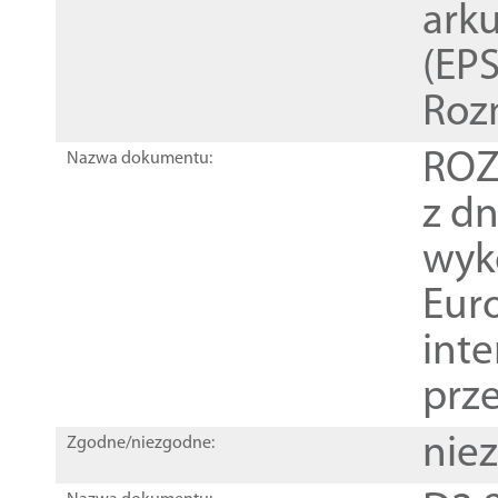
ark
(EPS
Roz
ROZ
Nazwa dokumentu:
z dn
wyk
Euro
inte
prz
nie
Zgodne/niezgodne: