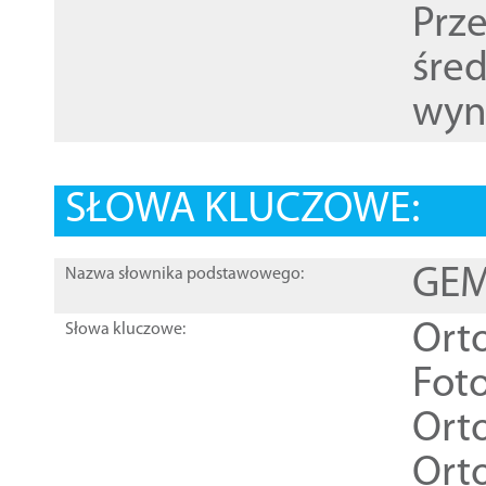
Prz
śre
wyn
SŁOWA KLUCZOWE:
GEME
Nazwa słownika podstawowego:
Ort
Słowa kluczowe:
Foto
Ort
Ort