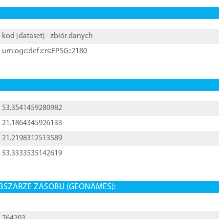
kod [
dataset
] - zbiór danych
urn:ogc:def:crs:EPSG::2180
53.3541459280982
21.1864345926133
21.2198312513589
53.3333535142619
BSZARZE ZASOBU (GEONAMES):
764203