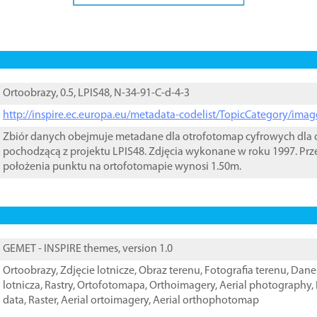
Ortoobrazy, 0.5, LPIS48, N-34-91-C-d-4-3
http://inspire.ec.europa.eu/metadata-codelist/TopicCategory/im
Zbiór danych obejmuje metadane dla otrofotomap cyfrowych dla o
pochodzącą z projektu LPIS48. Zdjęcia wykonane w roku 1997. Prz
położenia punktu na ortofotomapie wynosi 1.50m.
GEMET - INSPIRE themes, version 1.0
Ortoobrazy
,
Zdjęcie lotnicze
,
Obraz terenu
,
Fotografia terenu
,
Dane 
lotnicza
,
Rastry
,
Ortofotomapa
,
Orthoimagery
,
Aerial photography
,
data
,
Raster
,
Aerial ortoimagery
,
Aerial orthophotomap