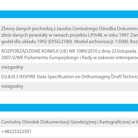
Zbiory danych pochodzą z zasobu Centralnego Ośrodka Dokumentacj
zbiór danych powstały w ramach projektu LPIS48, w roku 1997. D
godeł dla układu 1992 (EPSG:2180). Moduł archiwizacji: 1:5000. Ro
ROZPORZĄDZENIE KOMISJI (UE) NR 1089/2010 z dnia 23 listopada 
2007/2/WE Parlamentu Europejskiego i Rady w zakresie interopera
niezgodny
D2.8.III.3 INSPIRE Data Specification on Orthoimagery ֠Draft Techni
niezgodny
Centralny Ośrodek Dokumentacji Geodezyjnej i Kartograficznej w
+48225322501