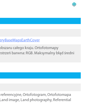
ageryBaseMapsEarthCover
bszaru całego kraju. Ortofotomapy
estrzeń barwna: RGB. Maksymalny błąd średni
referencyjne
,
Ortofotogram
,
Ortofotomapa
Land image
,
Land photography
,
Referential