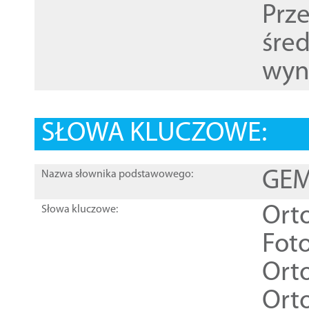
Prz
śre
wyn
SŁOWA KLUCZOWE:
GEME
Nazwa słownika podstawowego:
Ort
Słowa kluczowe:
Foto
Ort
Ort