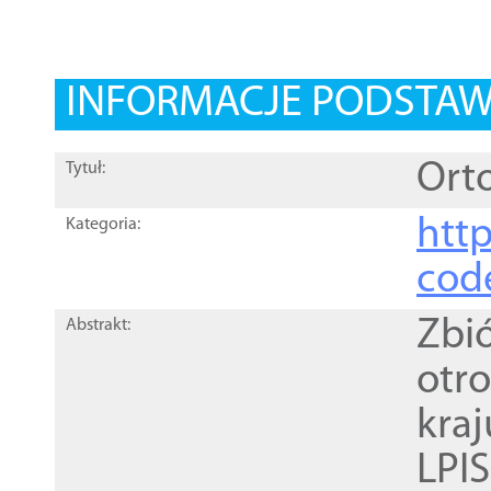
INFORMACJE PODSTA
Orto
Tytuł:
http
Kategoria:
cod
Zbi
Abstrakt:
otr
kra
LPI