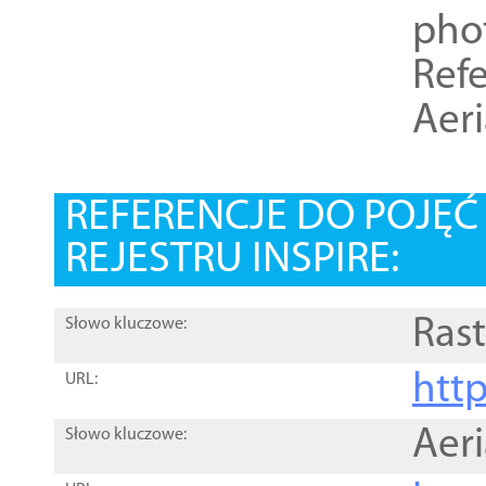
pho
Refe
Aer
REFERENCJE DO POJĘ
REJESTRU INSPIRE:
Rast
Słowo kluczowe:
htt
URL:
Aer
Słowo kluczowe: