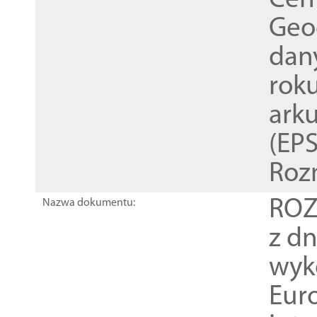
Cen
Geod
dan
rok
ark
(EPS
Roz
ROZ
Nazwa dokumentu:
z dn
wyk
Euro