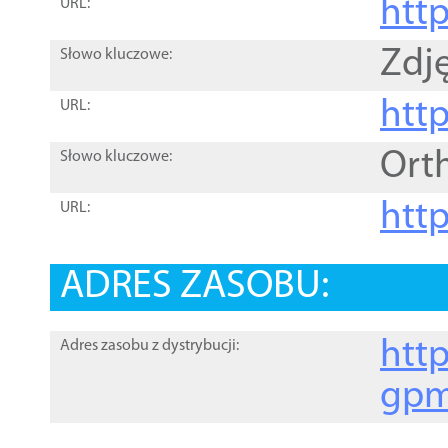
htt
URL:
Zdję
Słowo kluczowe:
htt
URL:
Ort
Słowo kluczowe:
http
URL:
ADRES ZASOBU:
http
Adres zasobu z dystrybucji:
gpm