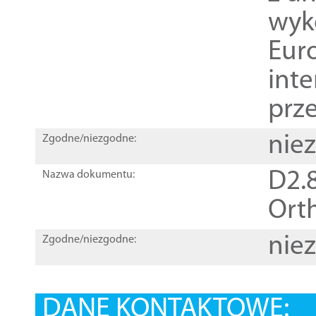
wyk
Euro
inte
prz
nie
Zgodne/niezgodne:
D2.8
Nazwa dokumentu:
Orth
nie
Zgodne/niezgodne:
DANE KONTAKTOWE: