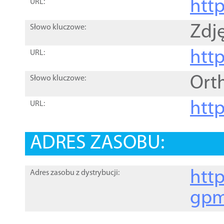
htt
URL:
Zdję
Słowo kluczowe:
htt
URL:
Ort
Słowo kluczowe:
http
URL:
ADRES ZASOBU:
http
Adres zasobu z dystrybucji:
gpm