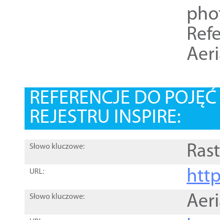
pho
Refe
Aer
REFERENCJE DO POJĘ
REJESTRU INSPIRE:
Rast
Słowo kluczowe:
htt
URL:
Aer
Słowo kluczowe: