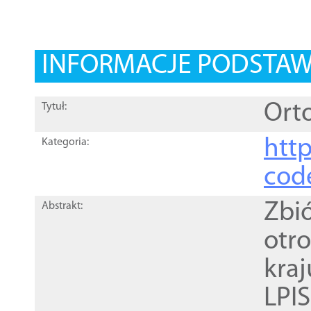
INFORMACJE PODSTA
Orto
Tytuł:
http
Kategoria:
cod
Zbi
Abstrakt:
otr
kra
LPI