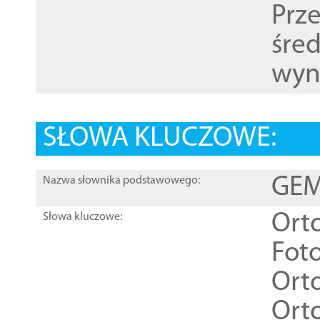
Prz
śre
wyn
SŁOWA KLUCZOWE:
GEME
Nazwa słownika podstawowego:
Ort
Słowa kluczowe:
Foto
Ort
Ort