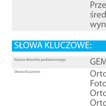
Prz
śre
wyn
SŁOWA KLUCZOWE:
GEME
Nazwa słownika podstawowego:
Ort
Słowa kluczowe:
Foto
Ort
Ort