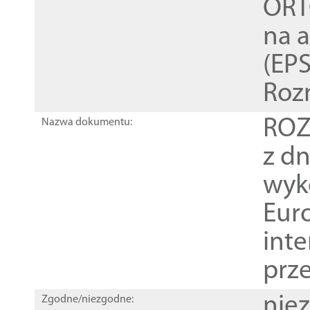
ORT
na 
(EPS
Roz
ROZ
Nazwa dokumentu:
z dn
wyk
Euro
inte
prz
nie
Zgodne/niezgodne: