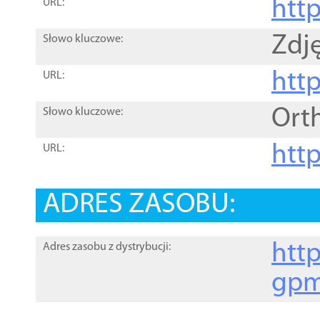
htt
URL:
Zdję
Słowo kluczowe:
htt
URL:
Ort
Słowo kluczowe:
http
URL:
ADRES ZASOBU:
http
Adres zasobu z dystrybucji:
gpm