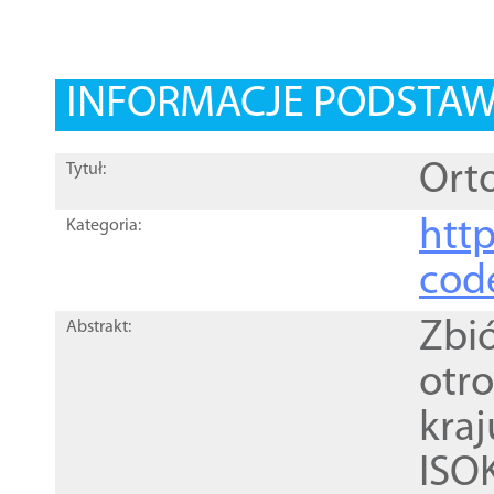
INFORMACJE PODSTA
Orto
Tytuł:
http
Kategoria:
cod
Zbi
Abstrakt:
otr
kra
ISO