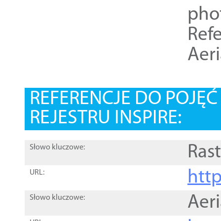
pho
Refe
Aer
REFERENCJE DO POJĘ
REJESTRU INSPIRE:
Rast
Słowo kluczowe:
htt
URL:
Aer
Słowo kluczowe: