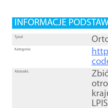
INFORMACJE PODSTA
Orto
Tytuł:
http
Kategoria:
cod
Zbi
Abstrakt:
otr
kra
LPI