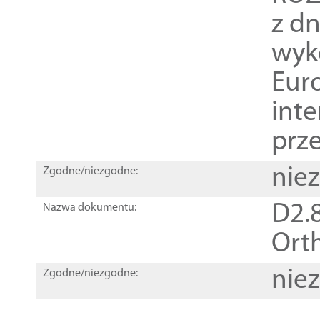
z dn
wyk
Euro
inte
prz
nie
Zgodne/niezgodne:
D2.8
Nazwa dokumentu:
Orth
nie
Zgodne/niezgodne: