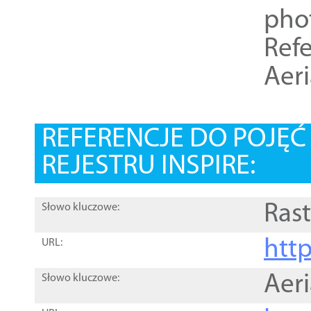
pho
Refe
Aer
REFERENCJE DO POJĘ
REJESTRU INSPIRE:
Rast
Słowo kluczowe:
htt
URL:
Aer
Słowo kluczowe: