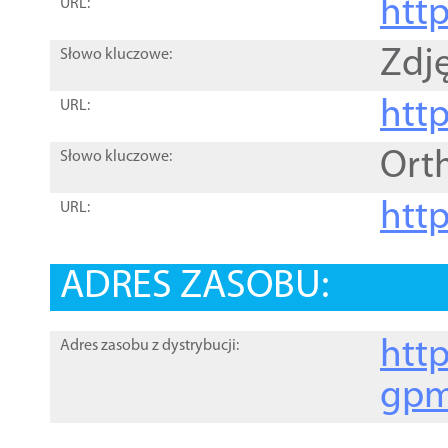
htt
URL:
Zdję
Słowo kluczowe:
htt
URL:
Ort
Słowo kluczowe:
http
URL:
ADRES ZASOBU:
http
Adres zasobu z dystrybucji:
gpm