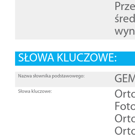
Prz
śre
wyn
SŁOWA KLUCZOWE:
GEME
Nazwa słownika podstawowego:
Ort
Słowa kluczowe:
Foto
Ort
Ort