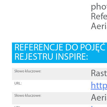
pho
Refe
Aer
REFERENCJE DO POJĘ
REJESTRU INSPIRE:
Rast
Słowo kluczowe:
htt
URL:
Aer
Słowo kluczowe: