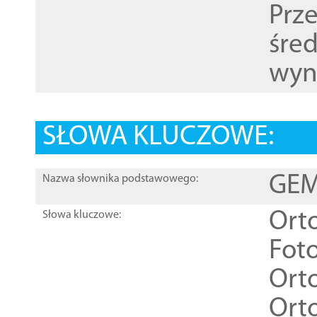
Prz
śre
wyn
SŁOWA KLUCZOWE:
GEME
Nazwa słownika podstawowego:
Ort
Słowa kluczowe:
Foto
Ort
Ort