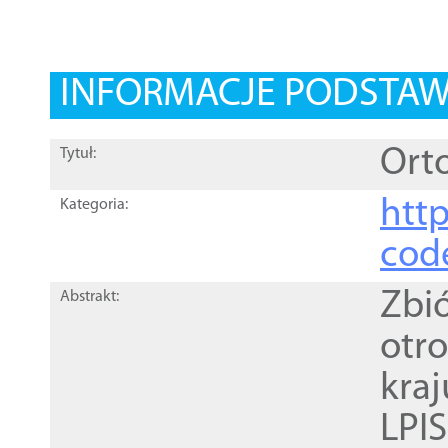
INFORMACJE PODSTA
Orto
Tytuł:
http
Kategoria:
cod
Zbi
Abstrakt:
otr
kra
LPI