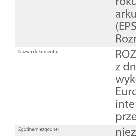
rok
ark
(EPS
Roz
ROZ
Nazwa dokumentu:
z dn
wyk
Euro
inte
prz
nie
Zgodne/niezgodne: