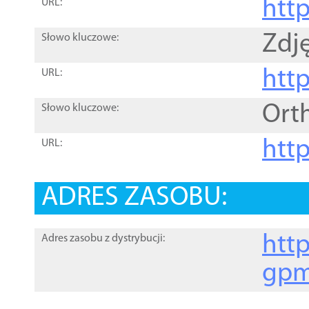
htt
URL:
Zdję
Słowo kluczowe:
htt
URL:
Ort
Słowo kluczowe:
http
URL:
ADRES ZASOBU:
http
Adres zasobu z dystrybucji:
gpm