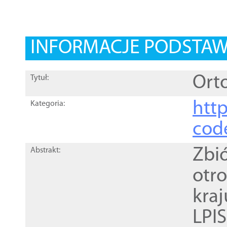
INFORMACJE PODSTA
Orto
Tytuł:
http
Kategoria:
cod
Zbi
Abstrakt:
otr
kra
LPI