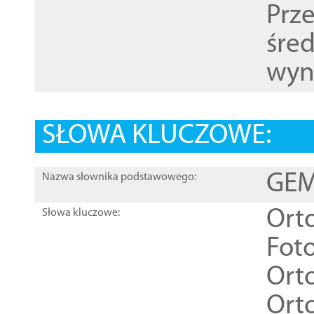
Prz
śre
wyn
SŁOWA KLUCZOWE:
GEME
Nazwa słownika podstawowego:
Ort
Słowa kluczowe:
Foto
Ort
Ort