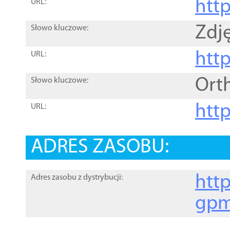
htt
URL:
Zdję
Słowo kluczowe:
htt
URL:
Ort
Słowo kluczowe:
http
URL:
ADRES ZASOBU:
http
Adres zasobu z dystrybucji:
gpm