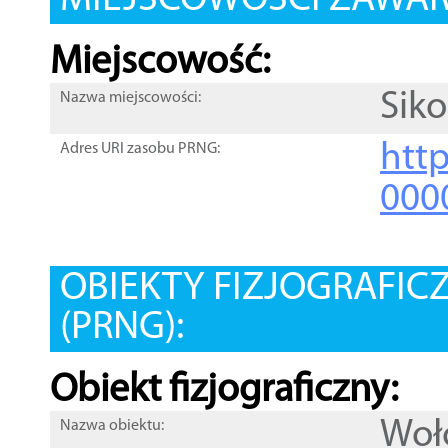
MIEJSCOWOŚCI ZAWART
Miejscowość:
Siko
Nazwa miejscowości:
htt
Adres URI zasobu PRNG:
000
OBIEKTY FIZJOGRAFIC
(PRNG):
Obiekt fizjograficzny:
Woł
Nazwa obiektu: