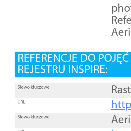
pho
Refe
Aer
REFERENCJE DO POJĘ
REJESTRU INSPIRE:
Rast
Słowo kluczowe:
htt
URL:
Aer
Słowo kluczowe: