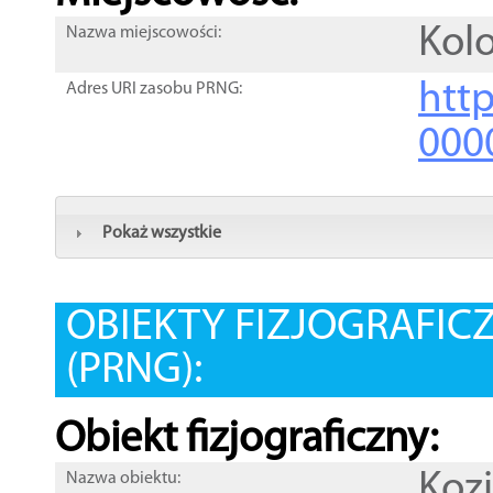
Kol
Nazwa miejscowości:
htt
Adres URI zasobu PRNG:
000
Pokaż wszystkie
OBIEKTY FIZJOGRAFIC
(PRNG):
Obiekt fizjograficzny:
Kozi
Nazwa obiektu: