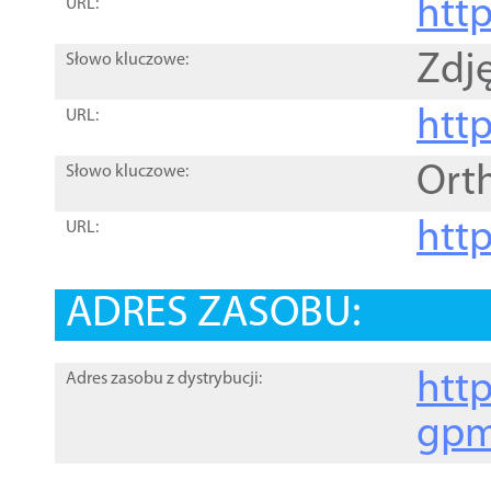
htt
URL:
Zdję
Słowo kluczowe:
htt
URL:
Ort
Słowo kluczowe:
http
URL:
ADRES ZASOBU:
http
Adres zasobu z dystrybucji:
gpm