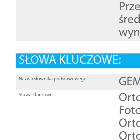
Prz
śre
wyn
SŁOWA KLUCZOWE:
GEME
Nazwa słownika podstawowego:
Ort
Słowa kluczowe:
Foto
Ort
Ort