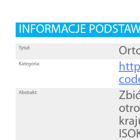
INFORMACJE PODSTA
Orto
Tytuł:
http
Kategoria:
cod
Zbi
Abstrakt:
otr
kra
ISO