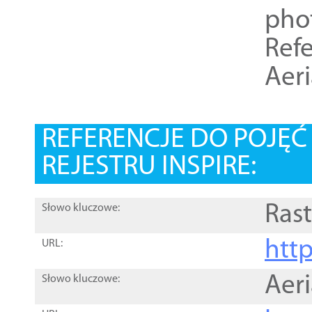
pho
Refe
Aer
REFERENCJE DO POJĘ
REJESTRU INSPIRE:
Rast
Słowo kluczowe:
htt
URL:
Aer
Słowo kluczowe: