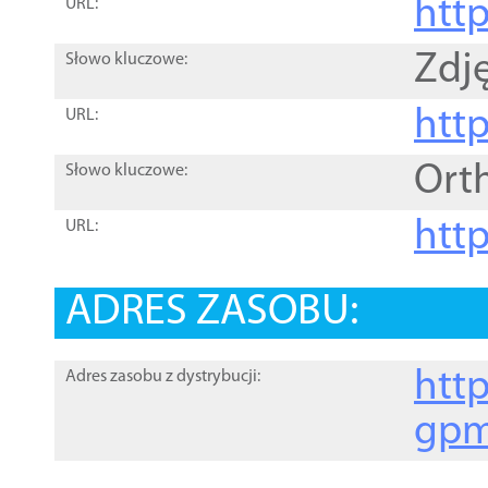
htt
URL:
Zdję
Słowo kluczowe:
htt
URL:
Ort
Słowo kluczowe:
http
URL:
ADRES ZASOBU:
http
Adres zasobu z dystrybucji:
gpm