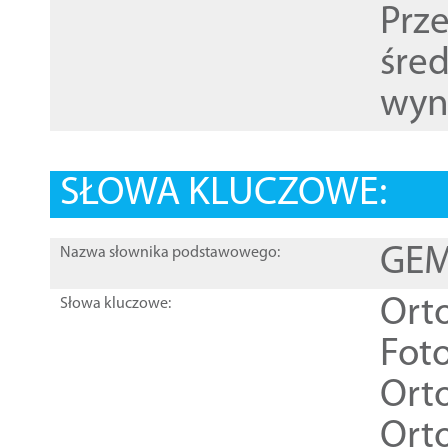
Prz
śre
wyn
SŁOWA KLUCZOWE:
GEME
Nazwa słownika podstawowego:
Ort
Słowa kluczowe:
Foto
Ort
Ort