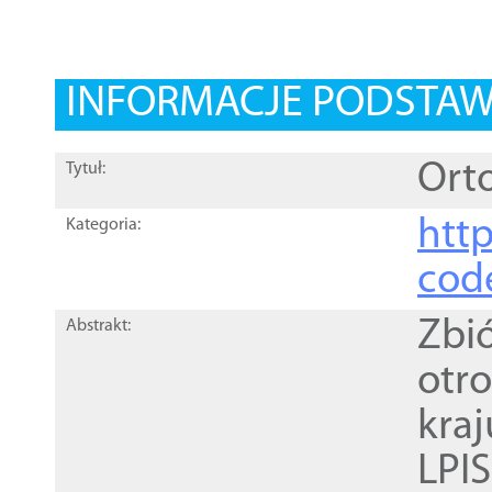
INFORMACJE PODSTA
Orto
Tytuł:
http
Kategoria:
cod
Zbi
Abstrakt:
otr
kra
LPI