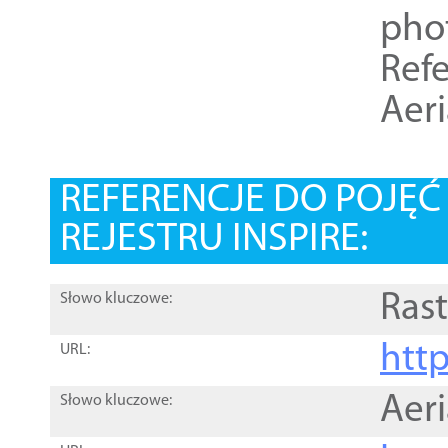
pho
Refe
Aer
REFERENCJE DO POJĘ
REJESTRU INSPIRE:
Rast
Słowo kluczowe:
htt
URL:
Aer
Słowo kluczowe: