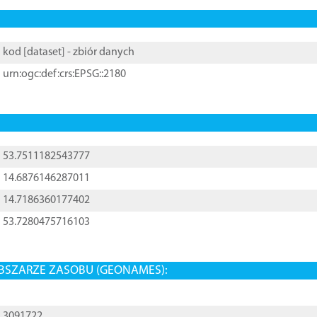
kod [
dataset
] - zbiór danych
urn:ogc:def:crs:EPSG::2180
53.7511182543777
14.6876146287011
14.7186360177402
53.7280475716103
BSZARZE ZASOBU (GEONAMES):
3091722