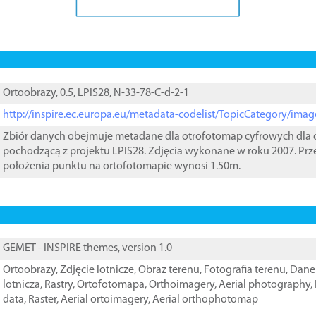
Ortoobrazy, 0.5, LPIS28, N-33-78-C-d-2-1
http://inspire.ec.europa.eu/metadata-codelist/TopicCategory/im
Zbiór danych obejmuje metadane dla otrofotomap cyfrowych dla o
pochodzącą z projektu LPIS28. Zdjęcia wykonane w roku 2007. Prz
położenia punktu na ortofotomapie wynosi 1.50m.
GEMET - INSPIRE themes, version 1.0
Ortoobrazy
,
Zdjęcie lotnicze
,
Obraz terenu
,
Fotografia terenu
,
Dane 
lotnicza
,
Rastry
,
Ortofotomapa
,
Orthoimagery
,
Aerial photography
,
data
,
Raster
,
Aerial ortoimagery
,
Aerial orthophotomap