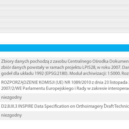
Zbiory danych pochodzą z zasobu Centralnego Ośrodka Dokumentacj
zbiór danych powstały w ramach projektu LPIS28, w roku 2007. D
godeł dla układu 1992 (EPSG:2180). Moduł archiwizacji: 1:5000. Ro
ROZPORZĄDZENIE KOMISJI (UE) NR 1089/2010 z dnia 23 listopada 
2007/2/WE Parlamentu Europejskiego i Rady w zakresie interopera
niezgodny
D2.8.III.3 INSPIRE Data Specification on Orthoimagery ֠Draft Techni
niezgodny