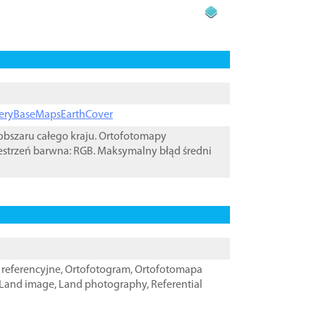
ageryBaseMapsEarthCover
bszaru całego kraju. Ortofotomapy
estrzeń barwna: RGB. Maksymalny błąd średni
referencyjne
,
Ortofotogram
,
Ortofotomapa
Land image
,
Land photography
,
Referential