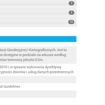
3
3
12
i Geodezyjnej i Kartograficznych. Jest to
ane dostępne w podziale na arkusze według
zmiar terenowy piksela 0.5m.
2010 r. w sprawie wykonania dyrektywy
cyjności zbiorów i usług danych przestrzennych
cal Guidelines