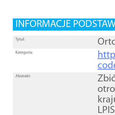
INFORMACJE PODSTA
Orto
Tytuł:
http
Kategoria:
cod
Zbi
Abstrakt:
otr
kra
LPI