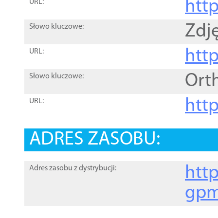
htt
URL:
Zdję
Słowo kluczowe:
htt
URL:
Ort
Słowo kluczowe:
http
URL:
ADRES ZASOBU:
http
Adres zasobu z dystrybucji:
gpm