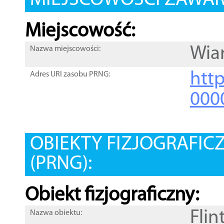
MIEJSCOWOŚCI ZAWART
Miejscowość:
Wia
Nazwa miejscowości:
htt
Adres URI zasobu PRNG:
000
OBIEKTY FIZJOGRAFIC
(PRNG):
Obiekt fizjograficzny:
Flin
Nazwa obiektu: