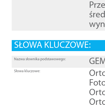
Prz
śre
wyn
SŁOWA KLUCZOWE:
GEME
Nazwa słownika podstawowego:
Ort
Słowa kluczowe:
Foto
Ort
Ort