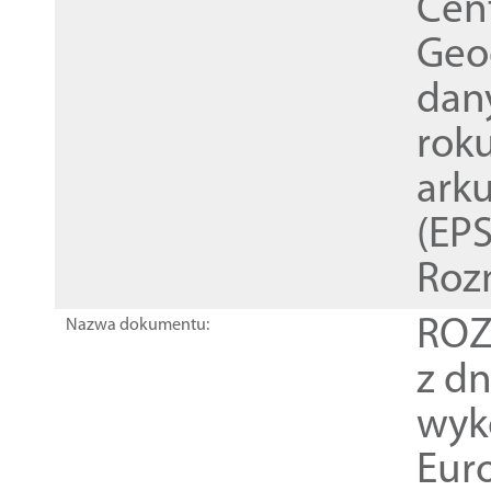
Cen
Geod
dan
rok
ark
(EPS
Roz
ROZ
Nazwa dokumentu:
z dn
wyk
Euro