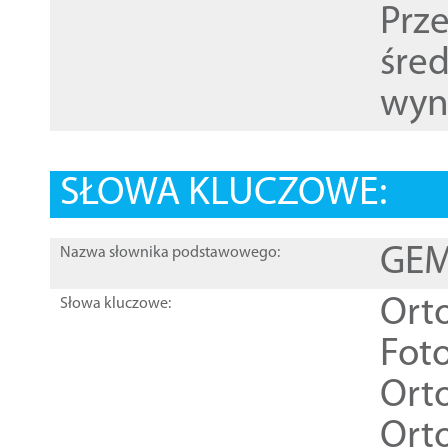
Prz
śre
wyn
SŁOWA KLUCZOWE:
GEME
Nazwa słownika podstawowego:
Ort
Słowa kluczowe:
Foto
Ort
Ort