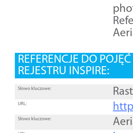
pho
Refe
Aer
REFERENCJE DO POJĘ
REJESTRU INSPIRE:
Rast
Słowo kluczowe:
htt
URL:
Aer
Słowo kluczowe: