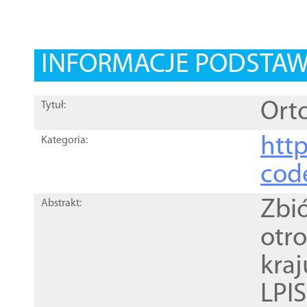
INFORMACJE PODSTA
Orto
Tytuł:
http
Kategoria:
cod
Zbi
Abstrakt:
otr
kra
LPI