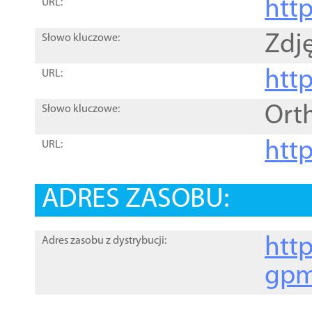
htt
URL:
Zdję
Słowo kluczowe:
htt
URL:
Ort
Słowo kluczowe:
http
URL:
ADRES ZASOBU:
http
Adres zasobu z dystrybucji:
gpm