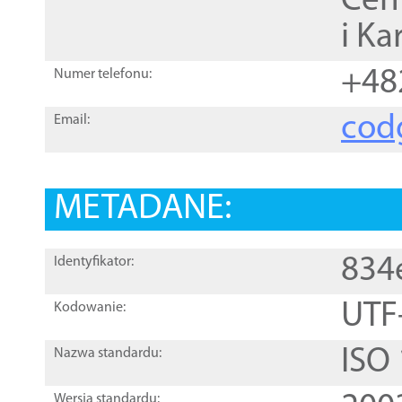
Cen
i Ka
+48
Numer telefonu:
cod
Email:
METADANE:
834
Identyfikator:
UTF
Kodowanie:
ISO
Nazwa standardu:
Wersja standardu: