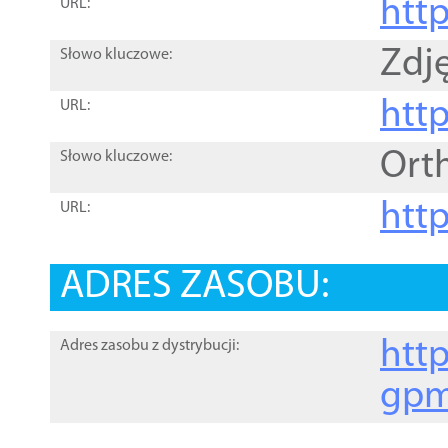
htt
URL:
Zdję
Słowo kluczowe:
htt
URL:
Ort
Słowo kluczowe:
http
URL:
ADRES ZASOBU:
http
Adres zasobu z dystrybucji:
gpm