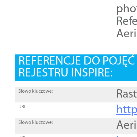
pho
Refe
Aer
REFERENCJE DO POJĘ
REJESTRU INSPIRE:
Rast
Słowo kluczowe:
htt
URL:
Aer
Słowo kluczowe: