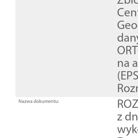
Zbi
Cen
Geod
dan
ORT
na 
(EPS
Roz
ROZ
Nazwa dokumentu:
z dn
wyk