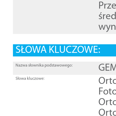
Prz
śre
wyn
SŁOWA KLUCZOWE:
GEME
Nazwa słownika podstawowego:
Ort
Słowa kluczowe:
Foto
Ort
Ort