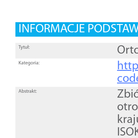
INFORMACJE PODSTA
Orto
Tytuł:
http
Kategoria:
cod
Zbi
Abstrakt:
otr
kra
ISO