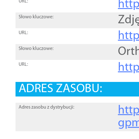
htt
URL:
Zdję
Słowo kluczowe:
htt
URL:
Ort
Słowo kluczowe:
http
URL:
ADRES ZASOBU:
http
Adres zasobu z dystrybucji:
gpm