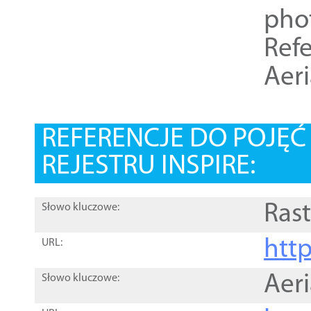
pho
Refe
Aer
REFERENCJE DO POJĘ
REJESTRU INSPIRE:
Rast
Słowo kluczowe:
htt
URL:
Aer
Słowo kluczowe: