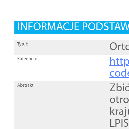
INFORMACJE PODSTA
Orto
Tytuł:
http
Kategoria:
cod
Zbi
Abstrakt:
otr
kra
LPI