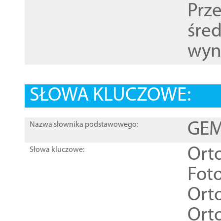
Prz
śre
wyn
SŁOWA KLUCZOWE:
GEME
Nazwa słownika podstawowego:
Ort
Słowa kluczowe:
Foto
Ort
Ort