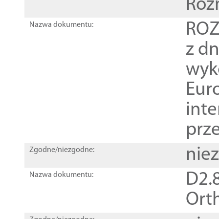
Roz
ROZ
Nazwa dokumentu:
z dn
wyk
Euro
inte
prz
nie
Zgodne/niezgodne:
D2.8
Nazwa dokumentu:
Orth