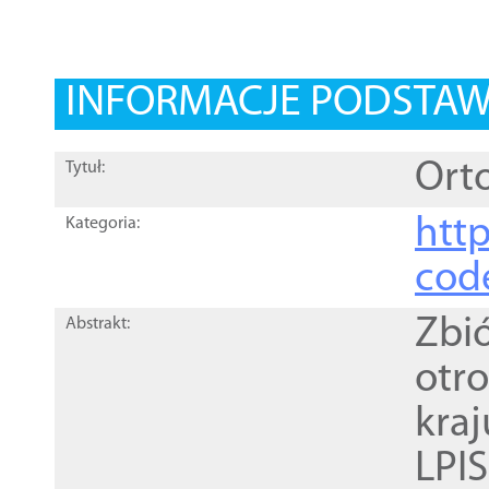
INFORMACJE PODSTA
Orto
Tytuł:
http
Kategoria:
cod
Zbi
Abstrakt:
otr
kra
LPI