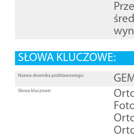
Prz
śre
wyn
SŁOWA KLUCZOWE:
GEME
Nazwa słownika podstawowego:
Ort
Słowa kluczowe:
Foto
Ort
Ort