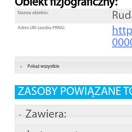
Obiekt fizjograficzny:
Rud
Nazwa obiektu:
http
Adres URI zasobu PRNG:
000
Pokaż wszystkie
ZASOBY POWIĄZANE T
Zawiera: