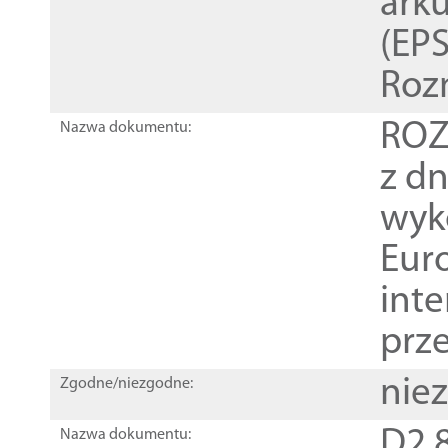
ark
(EPS
Roz
ROZ
Nazwa dokumentu:
z dn
wyk
Euro
inte
prz
nie
Zgodne/niezgodne:
D2.8
Nazwa dokumentu: