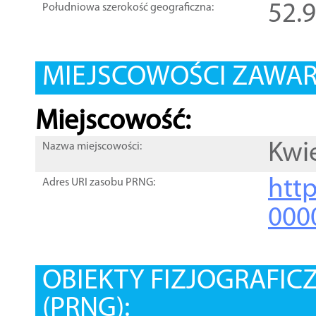
52.
Południowa szerokość geograficzna:
MIEJSCOWOŚCI ZAWART
Miejscowość:
Kwi
Nazwa miejscowości:
htt
Adres URI zasobu PRNG:
000
OBIEKTY FIZJOGRAFIC
(PRNG):