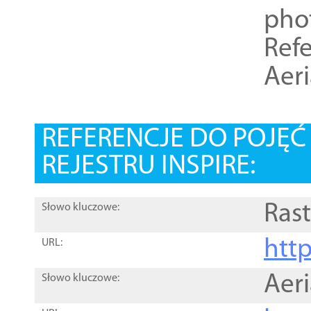
pho
Refe
Aer
REFERENCJE DO POJĘ
REJESTRU INSPIRE:
Rast
Słowo kluczowe:
htt
URL:
Aer
Słowo kluczowe: