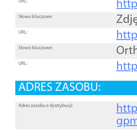
htt
URL:
Zdję
Słowo kluczowe:
htt
URL:
Ort
Słowo kluczowe:
http
URL:
ADRES ZASOBU:
http
Adres zasobu z dystrybucji:
gpm