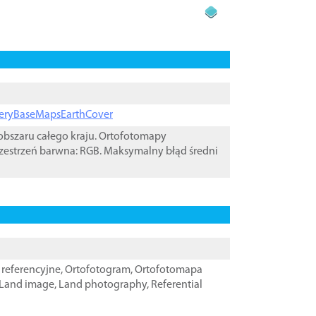
ageryBaseMapsEarthCover
bszaru całego kraju. Ortofotomapy
zestrzeń barwna: RGB. Maksymalny błąd średni
referencyjne
,
Ortofotogram
,
Ortofotomapa
Land image
,
Land photography
,
Referential