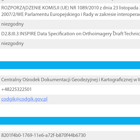
ROZPORZĄDZENIE KOMISJI (UE) NR 1089/2010 z dnia 23 listopada 
2007/2/WE Parlamentu Europejskiego i Rady w zakresie interopera
niezgodny
D2.8.III.3 INSPIRE Data Specification on Orthoimagery ֠Draft Techni
niezgodny
Centralny Ośrodek Dokumentacji Geodezyjnej i Kartograficznej w
+48225322501
codgik@codgik.gov.pl
8201f4b0-1769-11e6-a72f-b870f44b6730