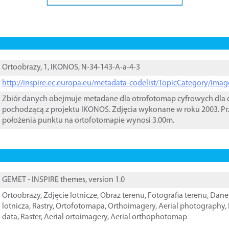
Ortoobrazy, 1, IKONOS, N-34-143-A-a-4-3
http://inspire.ec.europa.eu/metadata-codelist/TopicCategory/im
Zbiór danych obejmuje metadane dla otrofotomap cyfrowych dla o
pochodzącą z projektu IKONOS. Zdjęcia wykonane w roku 2003. Pr
położenia punktu na ortofotomapie wynosi 3.00m.
GEMET - INSPIRE themes, version 1.0
Ortoobrazy
,
Zdjęcie lotnicze
,
Obraz terenu
,
Fotografia terenu
,
Dane 
lotnicza
,
Rastry
,
Ortofotomapa
,
Orthoimagery
,
Aerial photography
,
data
,
Raster
,
Aerial ortoimagery
,
Aerial orthophotomap