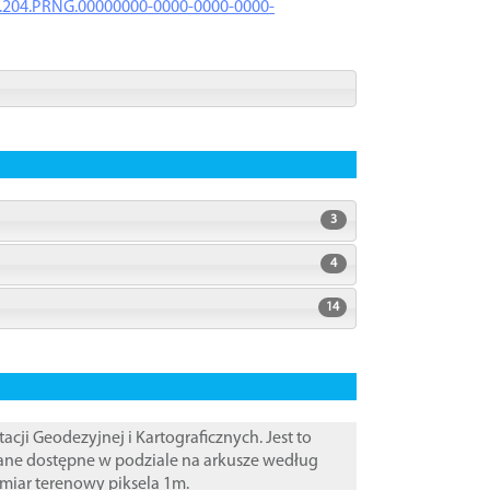
iK.204.PRNG.00000000-0000-0000-0000-
3
4
14
i Geodezyjnej i Kartograficznych. Jest to
ane dostępne w podziale na arkusze według
zmiar terenowy piksela 1m.