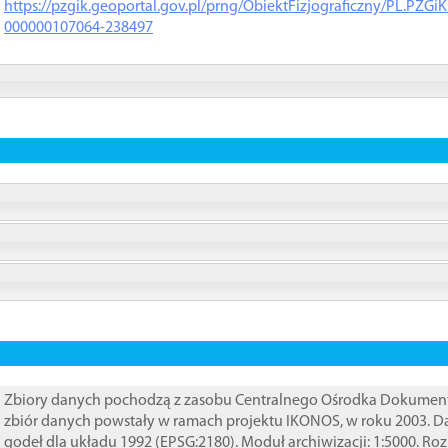
https://pzgik.geoportal.gov.pl/prng/ObiektFizjograficzny/PL.PZG
000000107064-238497
Zbiory danych pochodzą z zasobu Centralnego Ośrodka Dokumentacj
zbiór danych powstały w ramach projektu IKONOS, w roku 2003. D
godeł dla układu 1992 (EPSG:2180). Moduł archiwizacji: 1:5000. Ro