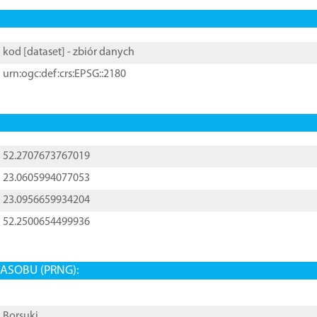
kod [
dataset
] - zbiór danych
urn:ogc:def:crs:EPSG::2180
52.2707673767019
23.0605994077053
23.0956659934204
52.2500654499936
ASOBU (PRNG):
Borsuki