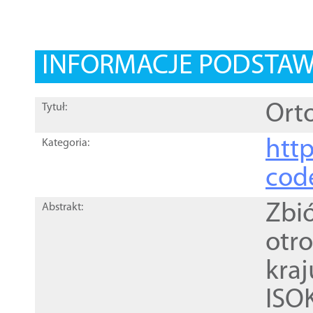
INFORMACJE PODSTA
Orto
Tytuł:
http
Kategoria:
cod
Zbi
Abstrakt:
otr
kra
ISO