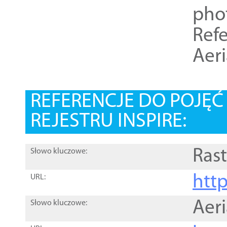
pho
Refe
Aer
REFERENCJE DO POJĘ
REJESTRU INSPIRE:
Rast
Słowo kluczowe:
htt
URL:
Aer
Słowo kluczowe: