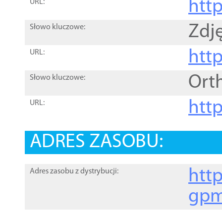
htt
URL:
Zdję
Słowo kluczowe:
htt
URL:
Ort
Słowo kluczowe:
http
URL:
ADRES ZASOBU:
http
Adres zasobu z dystrybucji:
gpm