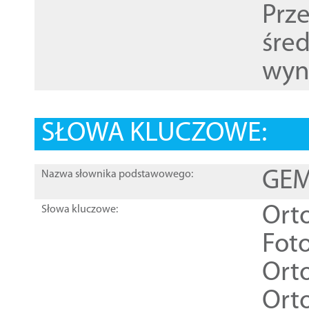
Prz
śre
wyn
SŁOWA KLUCZOWE:
GEME
Nazwa słownika podstawowego:
Ort
Słowa kluczowe:
Foto
Ort
Ort