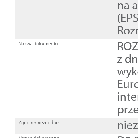
na 
(EPS
Roz
ROZ
Nazwa dokumentu:
z dn
wyk
Euro
inte
prz
nie
Zgodne/niezgodne: