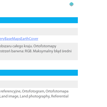
ageryBaseMapsEarthCover
bszaru całego kraju. Ortofotomapy
estrzeń barwna: RGB. Maksymalny błąd średni
referencyjne
,
Ortofotogram
,
Ortofotomapa
Land image
,
Land photography
,
Referential