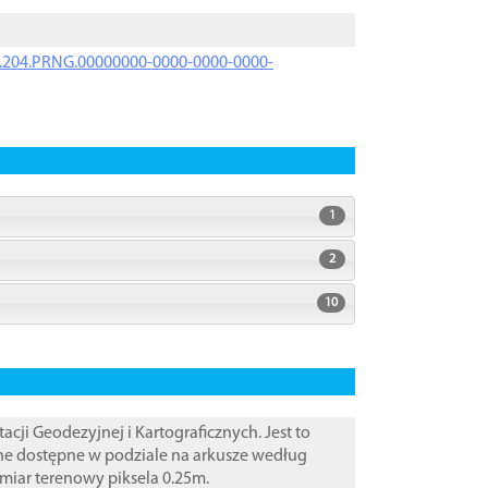
iK.204.PRNG.00000000-0000-0000-0000-
1
2
10
i Geodezyjnej i Kartograficznych. Jest to
ane dostępne w podziale na arkusze według
zmiar terenowy piksela 0.25m.