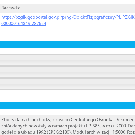
Racławka
https://pzgik.geoportal.gov.pl/prng/ObiektFizjograficzny/PL.PZG
000000164849-287624
Zbiory danych pochodzą z zasobu Centralnego Ośrodka Dokumentacj
zbiór danych powstały w ramach projektu LPIS85, w roku 2009. D
godeł dla układu 1992 (EPSG:2180). Moduł archiwizacji: 1:5000. Ro