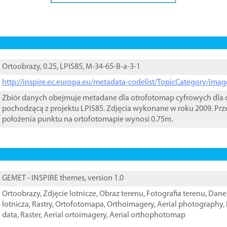
Ortoobrazy, 0.25, LPIS85, M-34-65-B-a-3-1
http://inspire.ec.europa.eu/metadata-codelist/TopicCategory/im
Zbiór danych obejmuje metadane dla otrofotomap cyfrowych dla o
pochodzącą z projektu LPIS85. Zdjęcia wykonane w roku 2009. Prz
położenia punktu na ortofotomapie wynosi 0.75m.
GEMET - INSPIRE themes, version 1.0
Ortoobrazy
,
Zdjęcie lotnicze
,
Obraz terenu
,
Fotografia terenu
,
Dane 
lotnicza
,
Rastry
,
Ortofotomapa
,
Orthoimagery
,
Aerial photography
,
data
,
Raster
,
Aerial ortoimagery
,
Aerial orthophotomap