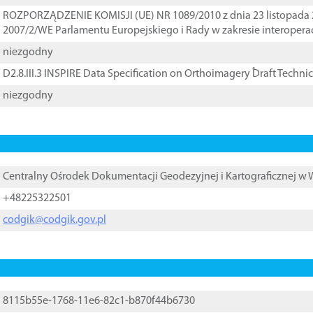
ROZPORZĄDZENIE KOMISJI (UE) NR 1089/2010 z dnia 23 listopada 
2007/2/WE Parlamentu Europejskiego i Rady w zakresie interopera
niezgodny
D2.8.III.3 INSPIRE Data Specification on Orthoimagery ֠Draft Techni
niezgodny
Centralny Ośrodek Dokumentacji Geodezyjnej i Kartograficznej w
+48225322501
codgik@codgik.gov.pl
8115b55e-1768-11e6-82c1-b870f44b6730