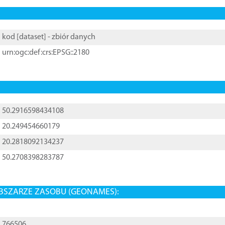
kod [
dataset
] - zbiór danych
urn:ogc:def:crs:EPSG::2180
50.2916598434108
20.249454660179
20.2818092134237
50.2708398283787
BSZARZE ZASOBU (GEONAMES):
766506