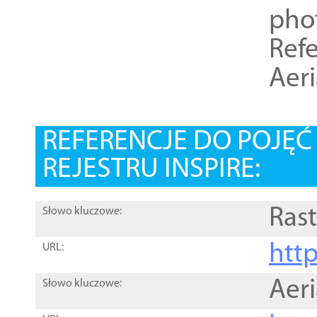
pho
Refe
Aer
REFERENCJE DO POJĘ
REJESTRU INSPIRE:
Rast
Słowo kluczowe:
htt
URL:
Aer
Słowo kluczowe: