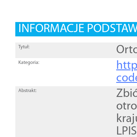
INFORMACJE PODSTA
Orto
Tytuł:
http
Kategoria:
cod
Zbi
Abstrakt:
otr
kra
LPI