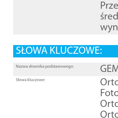
Prz
śre
wyn
SŁOWA KLUCZOWE:
GEME
Nazwa słownika podstawowego:
Ort
Słowa kluczowe:
Foto
Ort
Ort