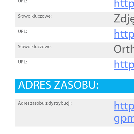
htt
URL:
Zdję
Słowo kluczowe:
htt
URL:
Ort
Słowo kluczowe:
http
URL:
ADRES ZASOBU:
http
Adres zasobu z dystrybucji:
gpm