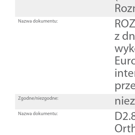
Roz
ROZ
Nazwa dokumentu:
z dn
wyk
Euro
inte
prz
nie
Zgodne/niezgodne:
D2.8
Nazwa dokumentu:
Orth