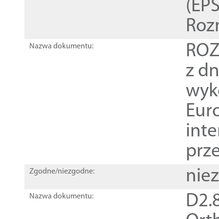
(EPS
Roz
ROZ
Nazwa dokumentu:
z dn
wyk
Euro
inte
prz
nie
Zgodne/niezgodne:
D2.8
Nazwa dokumentu: