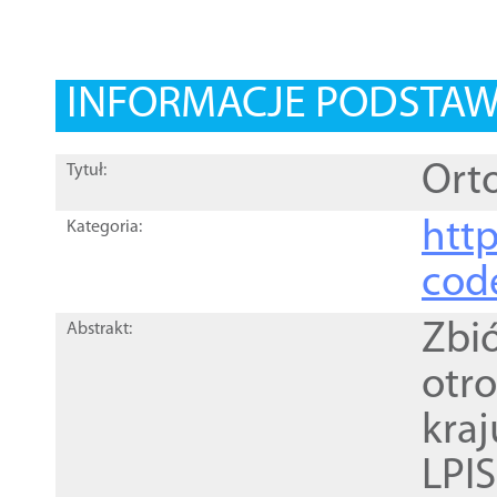
INFORMACJE PODSTA
Orto
Tytuł:
http
Kategoria:
cod
Zbi
Abstrakt:
otr
kra
LPI