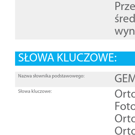
Prz
śre
wyn
SŁOWA KLUCZOWE:
GEME
Nazwa słownika podstawowego:
Ort
Słowa kluczowe:
Foto
Ort
Ort