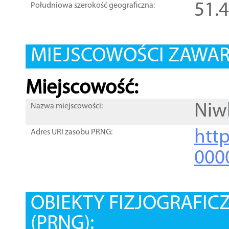
51.
Południowa szerokość geograficzna:
MIEJSCOWOŚCI ZAWART
Miejscowość:
Niw
Nazwa miejscowości:
htt
Adres URI zasobu PRNG:
000
OBIEKTY FIZJOGRAFIC
(PRNG):