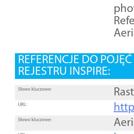
pho
Refe
Aer
REFERENCJE DO POJĘ
REJESTRU INSPIRE:
Rast
Słowo kluczowe:
htt
URL:
Aer
Słowo kluczowe: