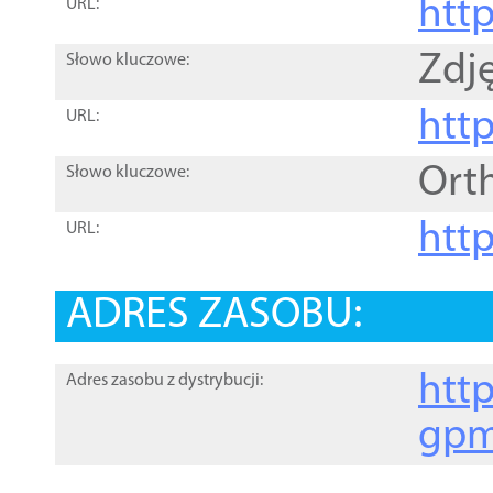
htt
URL:
Zdję
Słowo kluczowe:
htt
URL:
Ort
Słowo kluczowe:
http
URL:
ADRES ZASOBU:
http
Adres zasobu z dystrybucji:
gpm