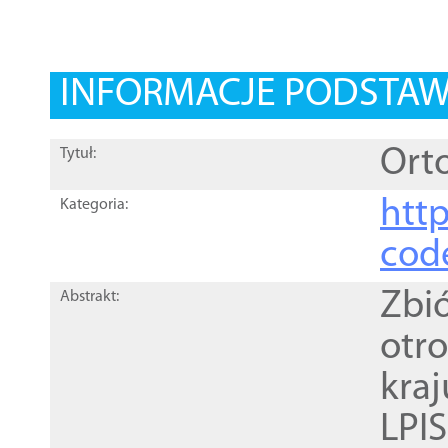
INFORMACJE PODSTA
Orto
Tytuł:
http
Kategoria:
cod
Zbi
Abstrakt:
otr
kra
LPI