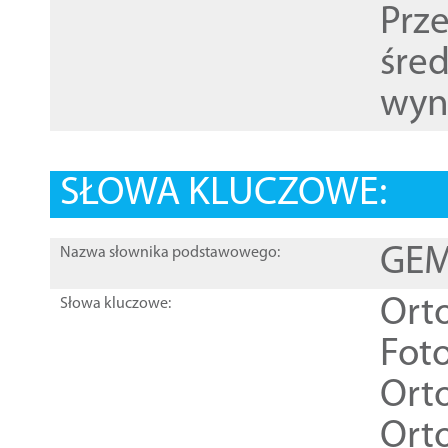
Prz
śre
wyn
SŁOWA KLUCZOWE:
GEME
Nazwa słownika podstawowego:
Ort
Słowa kluczowe:
Foto
Ort
Ort