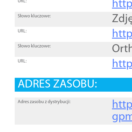
htt
URL:
Zdję
Słowo kluczowe:
htt
URL:
Ort
Słowo kluczowe:
http
URL:
ADRES ZASOBU:
http
Adres zasobu z dystrybucji:
gpm