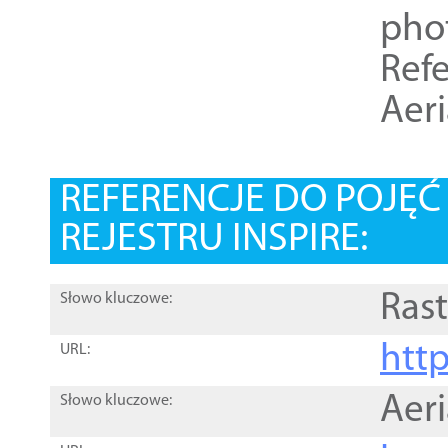
pho
Refe
Aer
REFERENCJE DO POJĘ
REJESTRU INSPIRE:
Rast
Słowo kluczowe:
htt
URL:
Aer
Słowo kluczowe: