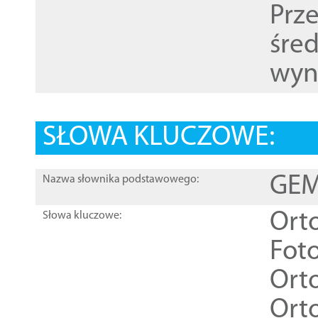
Prz
śre
wyn
SŁOWA KLUCZOWE:
GEME
Nazwa słownika podstawowego:
Ort
Słowa kluczowe:
Foto
Ort
Ort