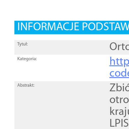
INFORMACJE PODSTA
Orto
Tytuł:
http
Kategoria:
cod
Zbi
Abstrakt:
otr
kra
LPI