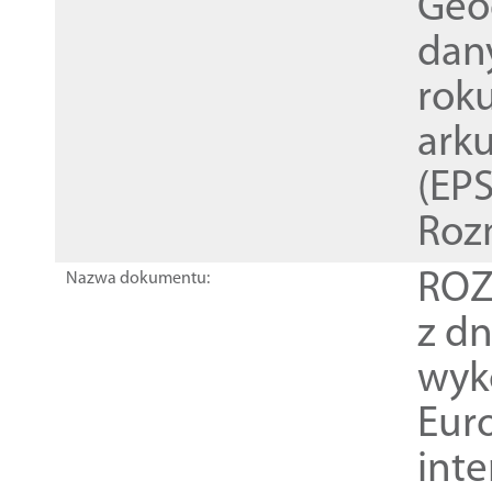
Geod
dan
rok
ark
(EPS
Roz
ROZ
Nazwa dokumentu:
z dn
wyk
Euro
inte