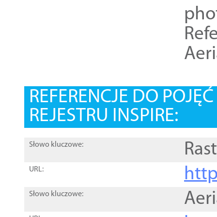
pho
Refe
Aer
REFERENCJE DO POJĘ
REJESTRU INSPIRE:
Rast
Słowo kluczowe:
htt
URL:
Aer
Słowo kluczowe: