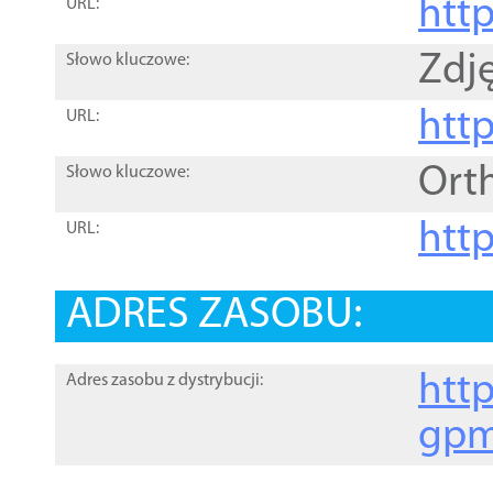
htt
URL:
Zdję
Słowo kluczowe:
htt
URL:
Ort
Słowo kluczowe:
http
URL:
ADRES ZASOBU:
http
Adres zasobu z dystrybucji:
gpm