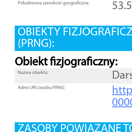
53.
Południowa szerokość geograficzna:
OBIEKTY FIZJOGRAFIC
(PRNG):
Obiekt fizjograficzny:
Dar
Nazwa obiektu:
http
Adres URI zasobu PRNG:
000
ZASOBY POWIĄZANE T