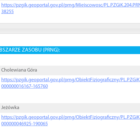
https://pzgik.geoportal.gov.pl/prng/Miejscowosc/PL.PZGiK.204.
38255
BSZARZE ZASOBU (PRNG):
Cholewiana Góra
https://pzgik.geoportal.gov.pl/prng/ObiektFizjograficzny/PL.PZG
000000016167-165760
Jeżówka
https://pzgik.geoportal.gov.pl/prng/ObiektFizjograficzny/PL.PZG
000000046925-190065