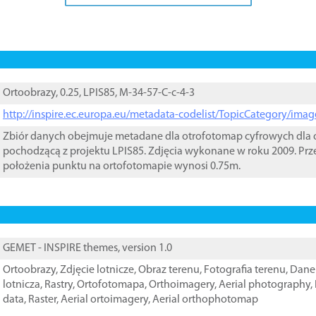
Ortoobrazy, 0.25, LPIS85, M-34-57-C-c-4-3
http://inspire.ec.europa.eu/metadata-codelist/TopicCategory/im
Zbiór danych obejmuje metadane dla otrofotomap cyfrowych dla o
pochodzącą z projektu LPIS85. Zdjęcia wykonane w roku 2009. Prz
położenia punktu na ortofotomapie wynosi 0.75m.
GEMET - INSPIRE themes, version 1.0
Ortoobrazy
,
Zdjęcie lotnicze
,
Obraz terenu
,
Fotografia terenu
,
Dane 
lotnicza
,
Rastry
,
Ortofotomapa
,
Orthoimagery
,
Aerial photography
,
data
,
Raster
,
Aerial ortoimagery
,
Aerial orthophotomap