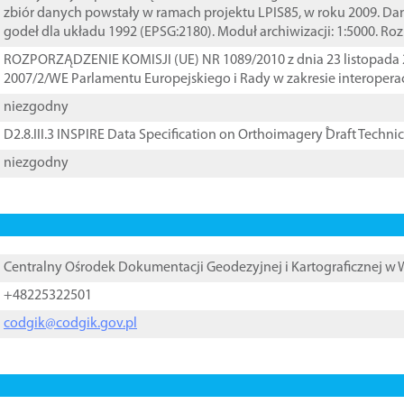
zbiór danych powstały w ramach projektu LPIS85, w roku 2009. D
godeł dla układu 1992 (EPSG:2180). Moduł archiwizacji: 1:5000. Ro
ROZPORZĄDZENIE KOMISJI (UE) NR 1089/2010 z dnia 23 listopada 
2007/2/WE Parlamentu Europejskiego i Rady w zakresie interopera
niezgodny
D2.8.III.3 INSPIRE Data Specification on Orthoimagery ֠Draft Techni
niezgodny
Centralny Ośrodek Dokumentacji Geodezyjnej i Kartograficznej w
+48225322501
codgik@codgik.gov.pl