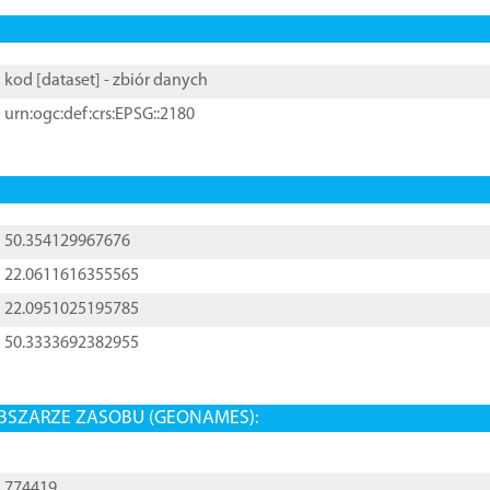
kod [
dataset
] - zbiór danych
urn:ogc:def:crs:EPSG::2180
50.354129967676
22.0611616355565
22.0951025195785
50.3333692382955
BSZARZE ZASOBU (GEONAMES):
774419