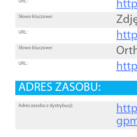
htt
URL:
Zdję
Słowo kluczowe:
htt
URL:
Ort
Słowo kluczowe:
http
URL:
ADRES ZASOBU:
http
Adres zasobu z dystrybucji:
gpm