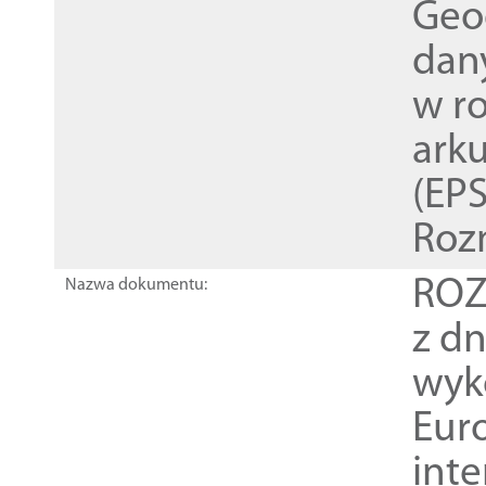
Geod
dan
w r
ark
(EPS
Roz
ROZ
Nazwa dokumentu:
z dn
wyk
Euro
inte