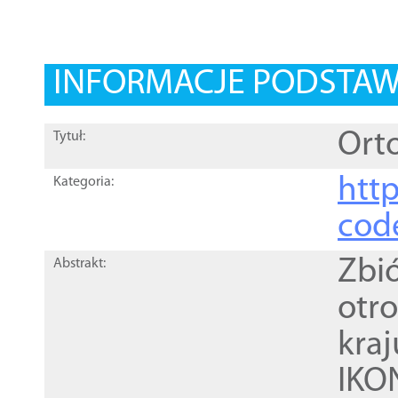
INFORMACJE PODSTA
Orto
Tytuł:
http
Kategoria:
cod
Zbi
Abstrakt:
otr
kra
IKO