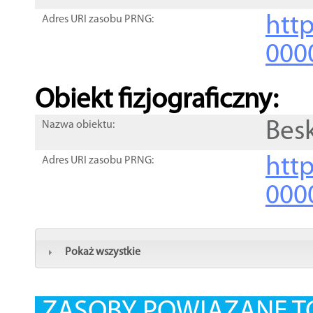
http
Adres URI zasobu PRNG:
000
Obiekt fizjograficzny:
Bes
Nazwa obiektu:
http
Adres URI zasobu PRNG:
000
Pokaż wszystkie
ZASOBY POWIĄZANE T