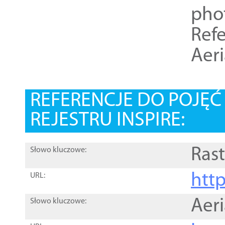
pho
Refe
Aer
REFERENCJE DO POJĘ
REJESTRU INSPIRE:
Rast
Słowo kluczowe:
htt
URL:
Aer
Słowo kluczowe: