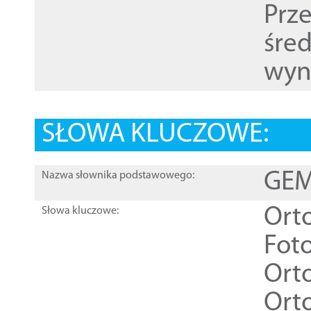
Prz
śre
wyn
SŁOWA KLUCZOWE:
GEME
Nazwa słownika podstawowego:
Ort
Słowa kluczowe:
Foto
Ort
Ort