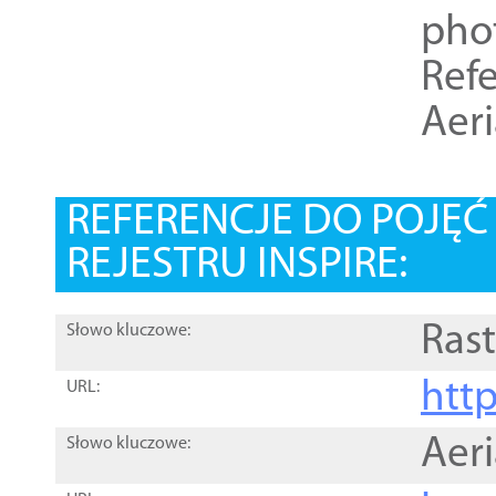
pho
Refe
Aer
REFERENCJE DO POJĘ
REJESTRU INSPIRE:
Rast
Słowo kluczowe:
htt
URL:
Aer
Słowo kluczowe: