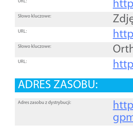
htt
URL:
Zdję
Słowo kluczowe:
htt
URL:
Ort
Słowo kluczowe:
http
URL:
ADRES ZASOBU:
http
Adres zasobu z dystrybucji:
gpm