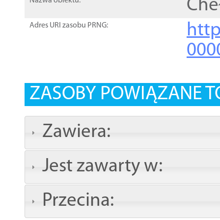
Che
Nazwa obiektu:
http
Adres URI zasobu PRNG:
000
ZASOBY POWIĄZANE T
Zawiera:
Jest zawarty w:
Przecina: