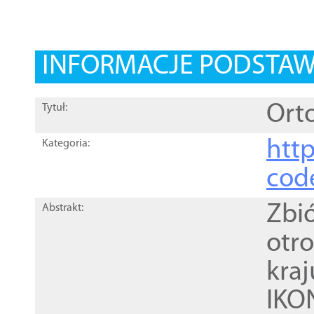
INFORMACJE PODSTA
Orto
Tytuł:
http
Kategoria:
cod
Zbi
Abstrakt:
otr
kra
IKO