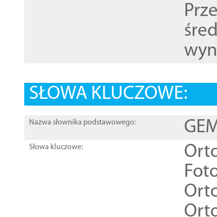
Prz
śre
wyn
SŁOWA KLUCZOWE:
GEME
Nazwa słownika podstawowego:
Ort
Słowa kluczowe:
Foto
Ort
Ort