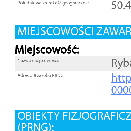
50.
Południowa szerokość geograficzna:
MIEJSCOWOŚCI ZAWART
Miejscowość:
Ryb
Nazwa miejscowości:
htt
Adres URI zasobu PRNG:
000
OBIEKTY FIZJOGRAFIC
(PRNG):