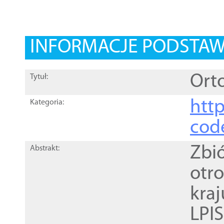
INFORMACJE PODSTA
Orto
Tytuł:
http
Kategoria:
cod
Zbi
Abstrakt:
otr
kra
LPI