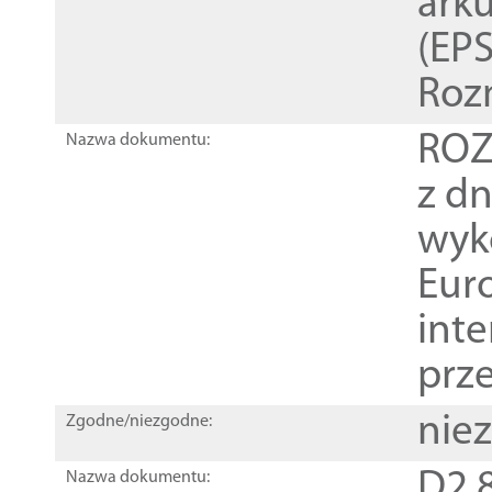
ark
(EPS
Roz
ROZ
Nazwa dokumentu:
z dn
wyk
Euro
inte
prz
nie
Zgodne/niezgodne:
D2.8
Nazwa dokumentu: