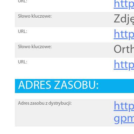
htt
URL:
Zdję
Słowo kluczowe:
htt
URL:
Ort
Słowo kluczowe:
http
URL:
ADRES ZASOBU:
http
Adres zasobu z dystrybucji:
gpm