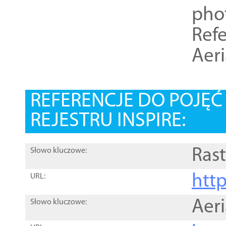
pho
Refe
Aer
REFERENCJE DO POJĘ
REJESTRU INSPIRE:
Rast
Słowo kluczowe:
htt
URL:
Aer
Słowo kluczowe: