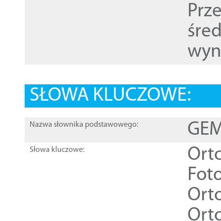
Prz
śre
wyn
SŁOWA KLUCZOWE:
GEME
Nazwa słownika podstawowego:
Ort
Słowa kluczowe:
Foto
Ort
Ort