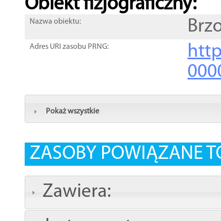
Obiekt fizjograficzny:
Brz
Nazwa obiektu:
http
Adres URI zasobu PRNG:
000
Pokaż wszystkie
ZASOBY POWIĄZANE T
Zawiera: