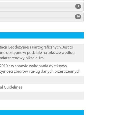
1
16
i Geodezyjnej i Kartograficznych. Jest to
ane dostępne w podziale na arkusze według
zmiar terenowy piksela 1m.
2010 r. w sprawie wykonania dyrektywy
cyjności zbiorów i usług danych przestrzennych
cal Guidelines