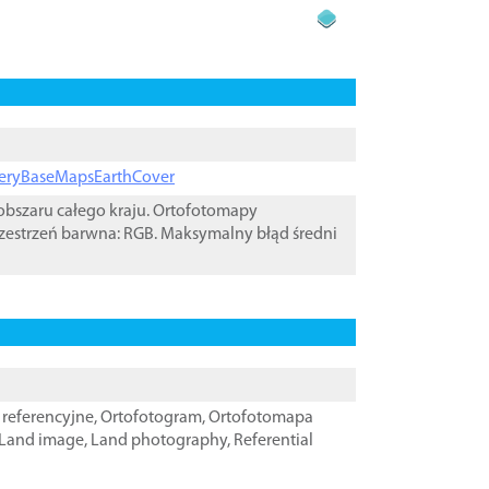
ageryBaseMapsEarthCover
bszaru całego kraju. Ortofotomapy
zestrzeń barwna: RGB. Maksymalny błąd średni
referencyjne
,
Ortofotogram
,
Ortofotomapa
Land image
,
Land photography
,
Referential