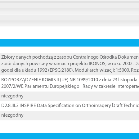
Zbiory danych pochodzą z zasobu Centralnego Ośrodka Dokumentacj
zbiór danych powstały w ramach projektu IKONOS, w roku 2002. D
godeł dla układu 1992 (EPSG:2180). Moduł archiwizacji: 1:5000. Ro
ROZPORZĄDZENIE KOMISJI (UE) NR 1089/2010 z dnia 23 listopada 
2007/2/WE Parlamentu Europejskiego i Rady w zakresie interopera
niezgodny
D2.8.III.3 INSPIRE Data Specification on Orthoimagery ֠Draft Techni
niezgodny