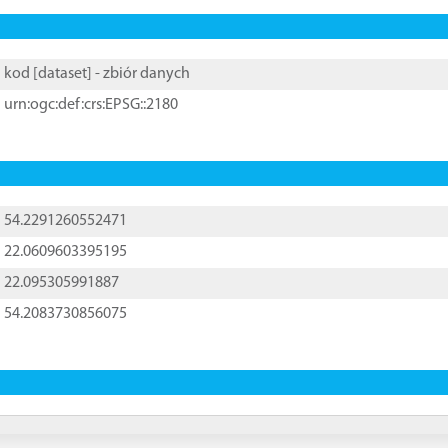
kod [
dataset
] - zbiór danych
urn:ogc:def:crs:EPSG::2180
54.2291260552471
22.0609603395195
22.095305991887
54.2083730856075