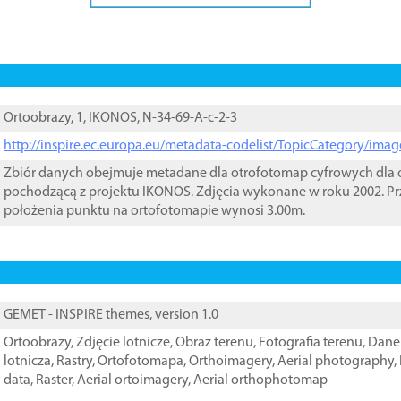
Ortoobrazy, 1, IKONOS, N-34-69-A-c-2-3
http://inspire.ec.europa.eu/metadata-codelist/TopicCategory/im
Zbiór danych obejmuje metadane dla otrofotomap cyfrowych dla o
pochodzącą z projektu IKONOS. Zdjęcia wykonane w roku 2002. Pr
położenia punktu na ortofotomapie wynosi 3.00m.
GEMET - INSPIRE themes, version 1.0
Ortoobrazy
,
Zdjęcie lotnicze
,
Obraz terenu
,
Fotografia terenu
,
Dane 
lotnicza
,
Rastry
,
Ortofotomapa
,
Orthoimagery
,
Aerial photography
,
data
,
Raster
,
Aerial ortoimagery
,
Aerial orthophotomap