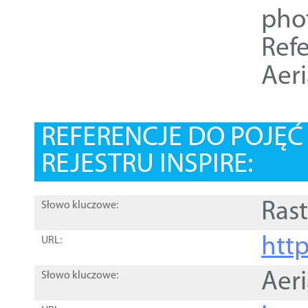
pho
Refe
Aer
REFERENCJE DO POJĘ
REJESTRU INSPIRE:
Rast
Słowo kluczowe:
htt
URL:
Aer
Słowo kluczowe: