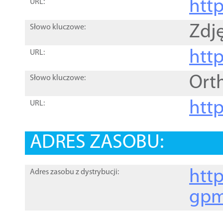
htt
URL:
Zdję
Słowo kluczowe:
htt
URL:
Ort
Słowo kluczowe:
http
URL:
ADRES ZASOBU:
http
Adres zasobu z dystrybucji:
gpm