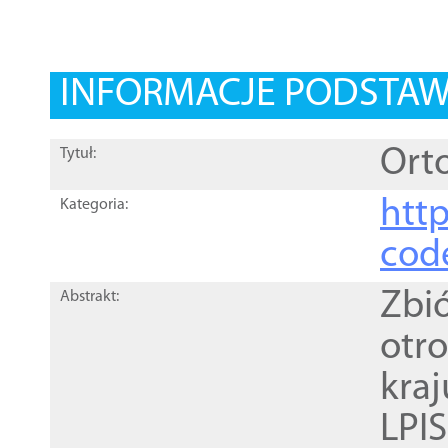
INFORMACJE PODSTA
Orto
Tytuł:
http
Kategoria:
cod
Zbi
Abstrakt:
otr
kra
LPI