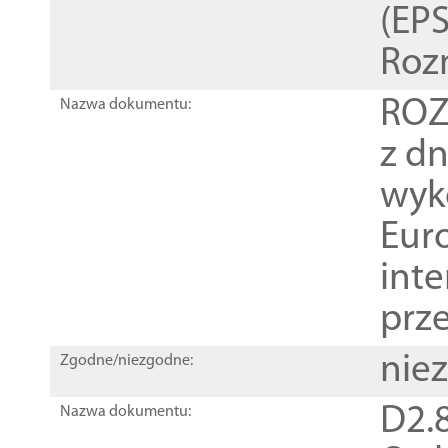
(EPS
Roz
ROZ
Nazwa dokumentu:
z dn
wyk
Euro
inte
prz
nie
Zgodne/niezgodne:
D2.8
Nazwa dokumentu: