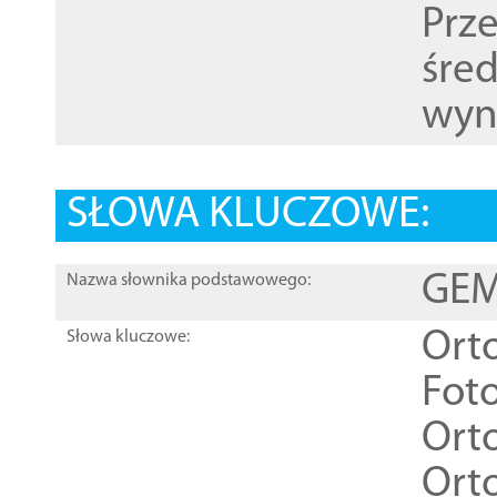
Prz
śre
wyn
SŁOWA KLUCZOWE:
GEME
Nazwa słownika podstawowego:
Ort
Słowa kluczowe:
Foto
Ort
Ort