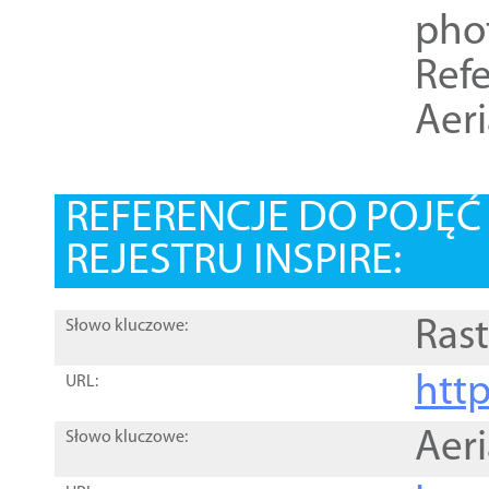
pho
Refe
Aer
REFERENCJE DO POJĘ
REJESTRU INSPIRE:
Rast
Słowo kluczowe:
htt
URL:
Aer
Słowo kluczowe: