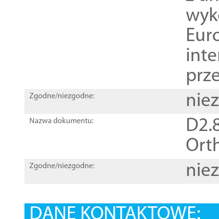
wyk
Euro
inte
prz
nie
Zgodne/niezgodne:
D2.8
Nazwa dokumentu:
Orth
nie
Zgodne/niezgodne:
DANE KONTAKTOWE: