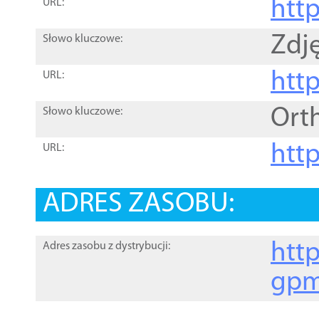
htt
URL:
Zdję
Słowo kluczowe:
htt
URL:
Ort
Słowo kluczowe:
http
URL:
ADRES ZASOBU:
http
Adres zasobu z dystrybucji:
gpm