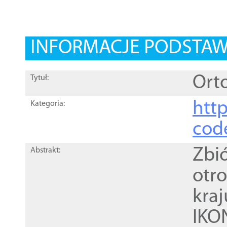
INFORMACJE PODSTA
Orto
Tytuł:
http
Kategoria:
cod
Zbi
Abstrakt:
otr
kra
IKO