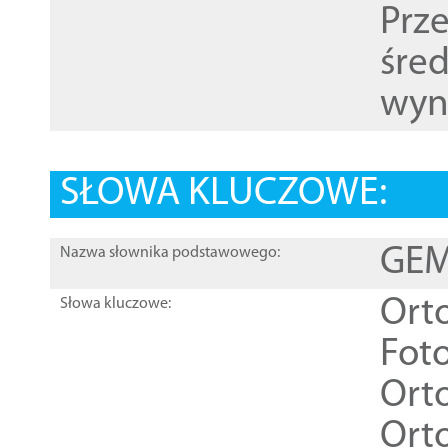
Prz
śre
wyn
SŁOWA KLUCZOWE:
GEME
Nazwa słownika podstawowego:
Ort
Słowa kluczowe:
Foto
Ort
Ort