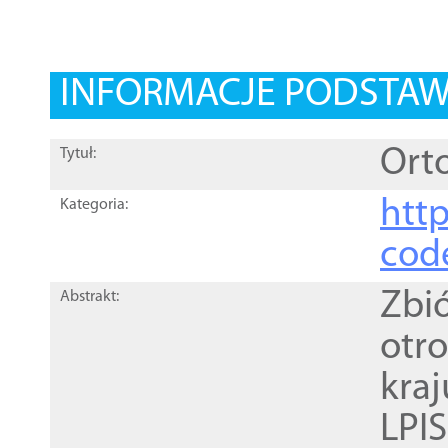
INFORMACJE PODSTA
Orto
Tytuł:
http
Kategoria:
cod
Zbi
Abstrakt:
otr
kra
LPI