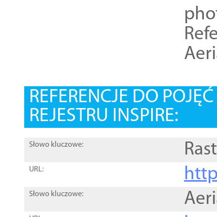
pho
Refe
Aer
REFERENCJE DO POJĘ
REJESTRU INSPIRE:
Rast
Słowo kluczowe:
htt
URL:
Aer
Słowo kluczowe: