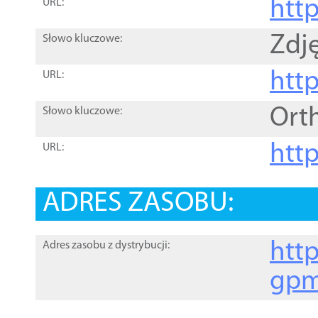
htt
URL:
Zdję
Słowo kluczowe:
htt
URL:
Ort
Słowo kluczowe:
http
URL:
ADRES ZASOBU:
http
Adres zasobu z dystrybucji:
gpm