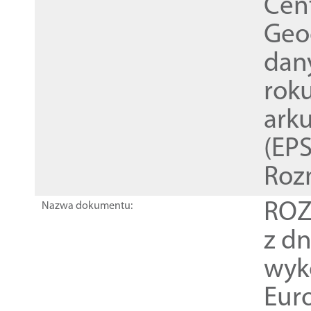
Cen
Geod
dan
rok
ark
(EPS
Roz
ROZ
Nazwa dokumentu:
z dn
wyk
Euro