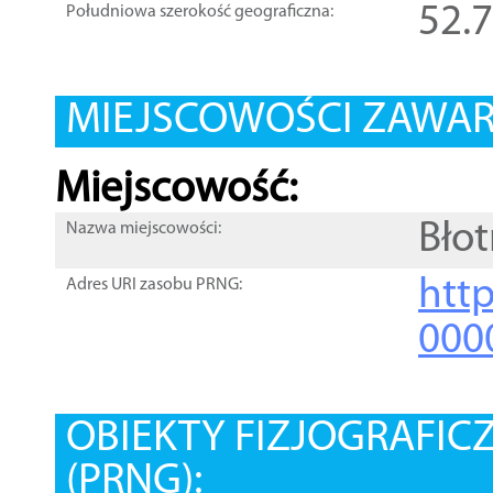
52.
Południowa szerokość geograficzna:
MIEJSCOWOŚCI ZAWART
Miejscowość:
Bło
Nazwa miejscowości:
htt
Adres URI zasobu PRNG:
000
OBIEKTY FIZJOGRAFIC
(PRNG):