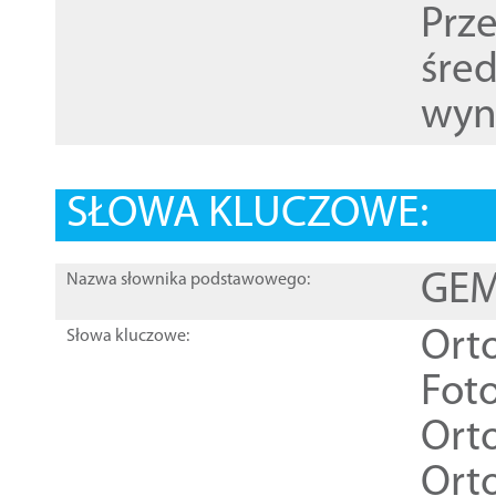
Prz
śre
wyn
SŁOWA KLUCZOWE:
GEME
Nazwa słownika podstawowego:
Ort
Słowa kluczowe:
Foto
Ort
Ort