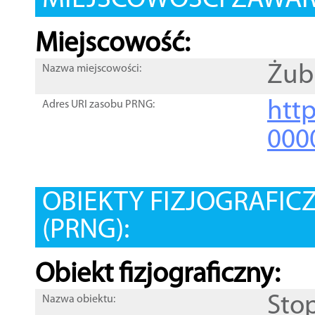
MIEJSCOWOŚCI ZAWART
Miejscowość:
Żub
Nazwa miejscowości:
htt
Adres URI zasobu PRNG:
000
OBIEKTY FIZJOGRAFIC
(PRNG):
Obiekt fizjograficzny:
Sto
Nazwa obiektu: