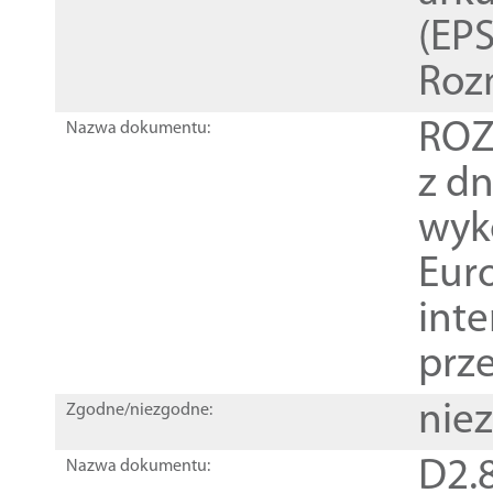
(EPS
Roz
ROZ
Nazwa dokumentu:
z dn
wyk
Euro
inte
prz
nie
Zgodne/niezgodne:
D2.8
Nazwa dokumentu: