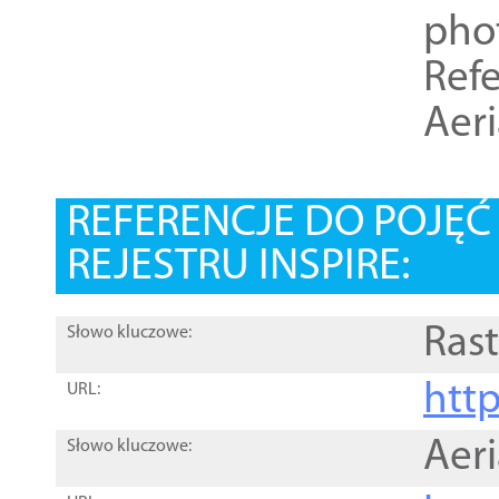
pho
Refe
Aer
REFERENCJE DO POJĘ
REJESTRU INSPIRE:
Rast
Słowo kluczowe:
htt
URL:
Aer
Słowo kluczowe: