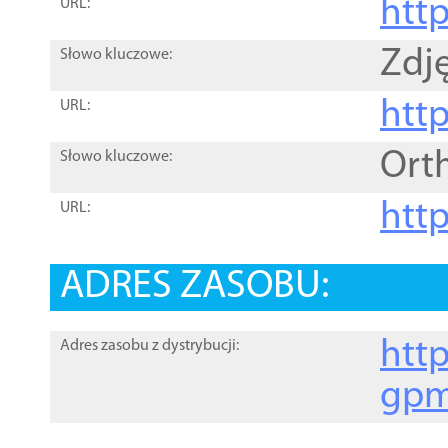
htt
URL:
Zdję
Słowo kluczowe:
htt
URL:
Ort
Słowo kluczowe:
http
URL:
ADRES ZASOBU:
http
Adres zasobu z dystrybucji:
gpm