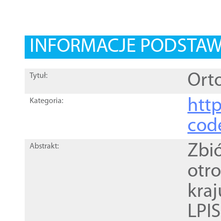
INFORMACJE PODSTA
Orto
Tytuł:
http
Kategoria:
cod
Zbi
Abstrakt:
otr
kra
LPI