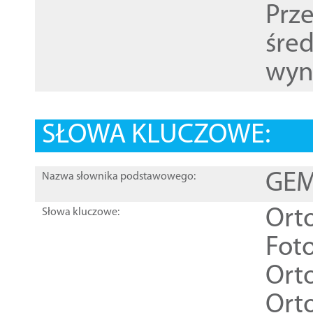
Prz
śre
wyn
SŁOWA KLUCZOWE:
GEME
Nazwa słownika podstawowego:
Ort
Słowa kluczowe:
Foto
Ort
Ort