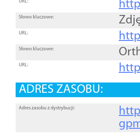
htt
URL:
Zdję
Słowo kluczowe:
htt
URL:
Ort
Słowo kluczowe:
http
URL:
ADRES ZASOBU:
http
Adres zasobu z dystrybucji:
gpm