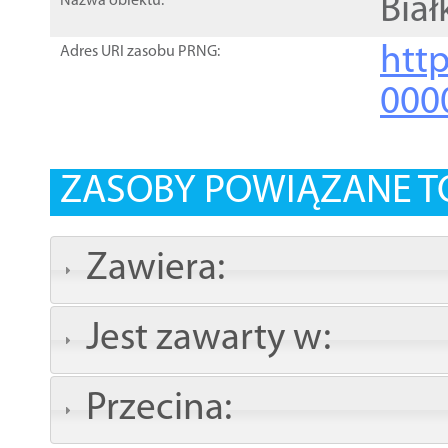
Biał
Nazwa obiektu:
http
Adres URI zasobu PRNG:
000
ZASOBY POWIĄZANE T
Zawiera:
Jest zawarty w:
Przecina: