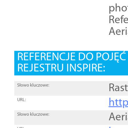
pho
Refe
Aer
REFERENCJE DO POJĘ
REJESTRU INSPIRE:
Rast
Słowo kluczowe:
htt
URL:
Aer
Słowo kluczowe: