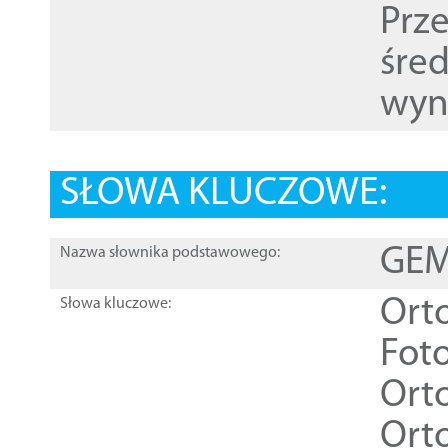
Prz
śre
wyn
SŁOWA KLUCZOWE:
GEME
Nazwa słownika podstawowego:
Ort
Słowa kluczowe:
Foto
Ort
Ort