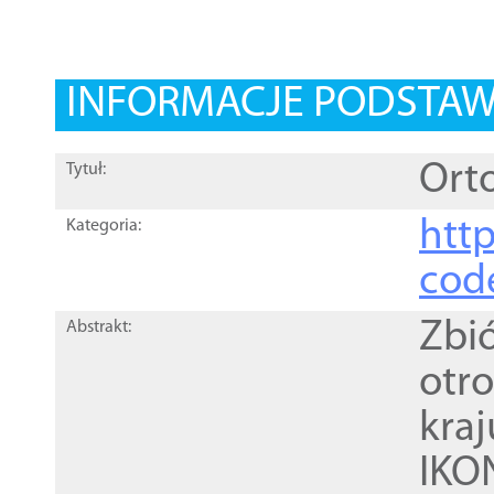
INFORMACJE PODSTA
Ort
Tytuł:
http
Kategoria:
cod
Zbi
Abstrakt:
otr
kra
IKO