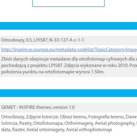
Ortoobrazy, 0.5, LPIS87, N-33-127-A-c-1-1
http://inspire.ec.europa.eu/metadata-codelist/TopicCategory/im
Zbiór danych obejmuje metadane dla otrofotomap cyfrowych dla o
pochodzącą z projektu LPIS87. Zdjęcia wykonane w roku 2010. Prz
położenia punktu na ortofotomapie wynosi 1.50m.
GEMET - INSPIRE themes, version 1.0
Ortoobrazy
,
Zdjęcie lotnicze
,
Obraz terenu
,
Fotografia terenu
,
Dane 
lotnicza
,
Rastry
,
Ortofotomapa
,
Orthoimagery
,
Aerial photography
,
data
,
Raster
,
Aerial ortoimagery
,
Aerial orthophotomap