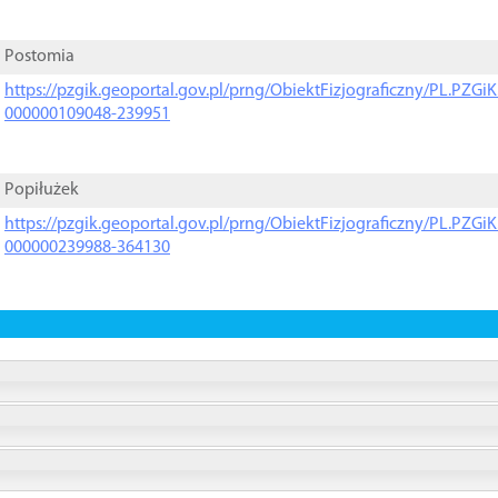
Postomia
https://pzgik.geoportal.gov.pl/prng/ObiektFizjograficzny/PL.PZG
000000109048-239951
Popiłużek
https://pzgik.geoportal.gov.pl/prng/ObiektFizjograficzny/PL.PZG
000000239988-364130