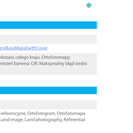
ageryBaseMapsEarthCover
bszaru całego kraju. Ortofotomapy
estrzeń barwna: CIR. Maksymalny błąd średni
referencyjne
,
Ortofotogram
,
Ortofotomapa
Land image
,
Land photography
,
Referential