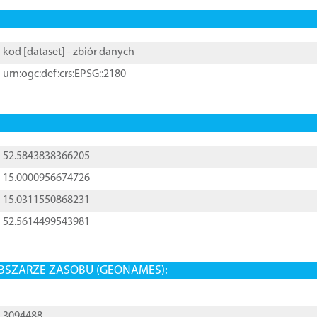
kod [
dataset
] - zbiór danych
urn:ogc:def:crs:EPSG::2180
52.5843838366205
15.0000956674726
15.0311550868231
52.5614499543981
BSZARZE ZASOBU (GEONAMES):
3094488