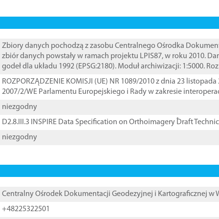
Zbiory danych pochodzą z zasobu Centralnego Ośrodka Dokumentacj
zbiór danych powstały w ramach projektu LPIS87, w roku 2010. D
godeł dla układu 1992 (EPSG:2180). Moduł archiwizacji: 1:5000. Ro
ROZPORZĄDZENIE KOMISJI (UE) NR 1089/2010 z dnia 23 listopada 
2007/2/WE Parlamentu Europejskiego i Rady w zakresie interopera
niezgodny
D2.8.III.3 INSPIRE Data Specification on Orthoimagery ֠Draft Techni
niezgodny
Centralny Ośrodek Dokumentacji Geodezyjnej i Kartograficznej w
+48225322501