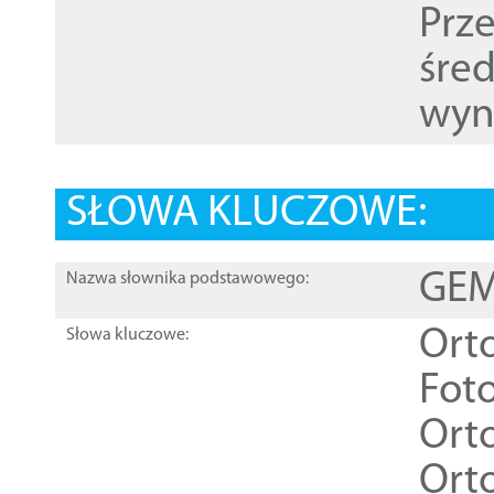
Prz
śre
wyn
SŁOWA KLUCZOWE:
GEME
Nazwa słownika podstawowego:
Ort
Słowa kluczowe:
Foto
Ort
Ort