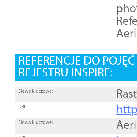
pho
Refe
Aer
REFERENCJE DO POJĘ
REJESTRU INSPIRE:
Rast
Słowo kluczowe:
htt
URL:
Aer
Słowo kluczowe: