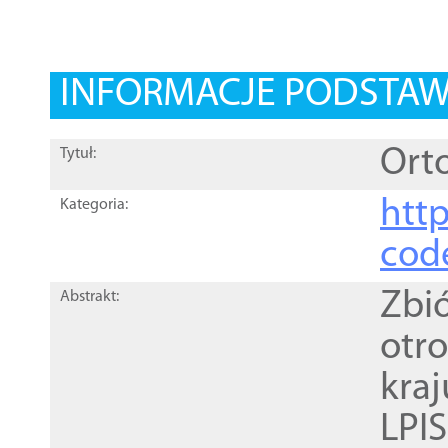
INFORMACJE PODSTA
Orto
Tytuł:
http
Kategoria:
cod
Zbi
Abstrakt:
otr
kra
LPI