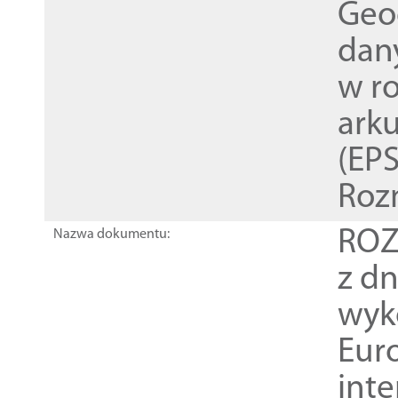
Geod
dan
w r
ark
(EPS
Roz
ROZ
Nazwa dokumentu:
z dn
wyk
Euro
inte