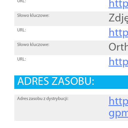
htt
URL:
Zdję
Słowo kluczowe:
htt
URL:
Ort
Słowo kluczowe:
http
URL:
ADRES ZASOBU:
http
Adres zasobu z dystrybucji:
gpm