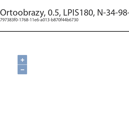
Ortoobrazy, 0.5, LPIS180, N-34-98
797383f0-1768-11e6-a013-b870f44b6730
+
−