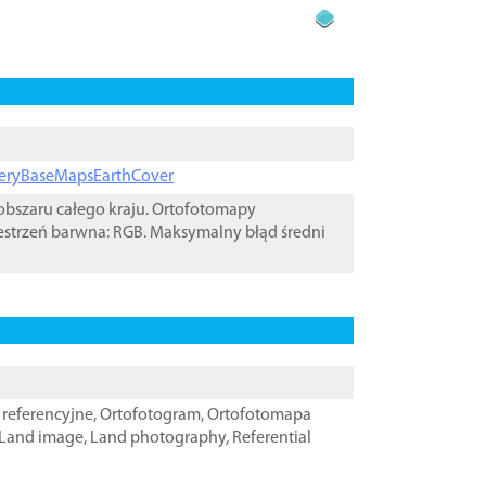
ageryBaseMapsEarthCover
bszaru całego kraju. Ortofotomapy
estrzeń barwna: RGB. Maksymalny błąd średni
referencyjne
,
Ortofotogram
,
Ortofotomapa
Land image
,
Land photography
,
Referential