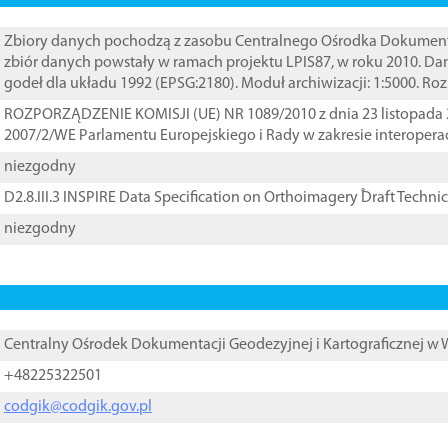
Zbiory danych pochodzą z zasobu Centralnego Ośrodka Dokumentacj
zbiór danych powstały w ramach projektu LPIS87, w roku 2010. D
godeł dla układu 1992 (EPSG:2180). Moduł archiwizacji: 1:5000. Ro
ROZPORZĄDZENIE KOMISJI (UE) NR 1089/2010 z dnia 23 listopada 
2007/2/WE Parlamentu Europejskiego i Rady w zakresie interopera
niezgodny
D2.8.III.3 INSPIRE Data Specification on Orthoimagery ֠Draft Techni
niezgodny
Centralny Ośrodek Dokumentacji Geodezyjnej i Kartograficznej w
+48225322501
codgik@codgik.gov.pl