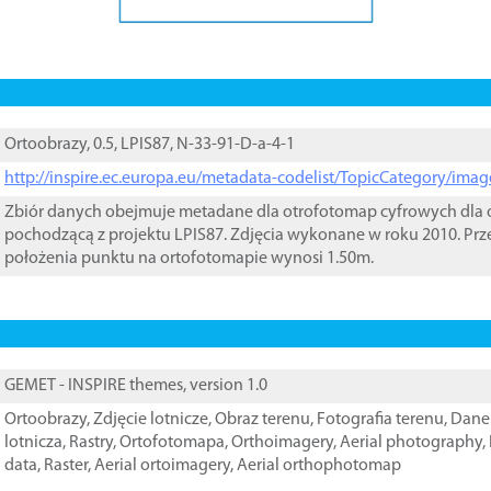
Ortoobrazy, 0.5, LPIS87, N-33-91-D-a-4-1
http://inspire.ec.europa.eu/metadata-codelist/TopicCategory/im
Zbiór danych obejmuje metadane dla otrofotomap cyfrowych dla o
pochodzącą z projektu LPIS87. Zdjęcia wykonane w roku 2010. Prz
położenia punktu na ortofotomapie wynosi 1.50m.
GEMET - INSPIRE themes, version 1.0
Ortoobrazy
,
Zdjęcie lotnicze
,
Obraz terenu
,
Fotografia terenu
,
Dane 
lotnicza
,
Rastry
,
Ortofotomapa
,
Orthoimagery
,
Aerial photography
,
data
,
Raster
,
Aerial ortoimagery
,
Aerial orthophotomap