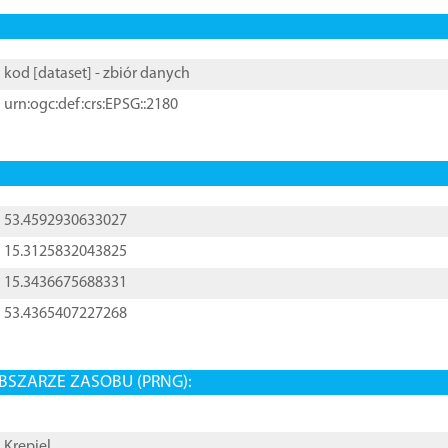
kod [
dataset
] - zbiór danych
urn:ogc:def:crs:EPSG::2180
53.4592930633027
15.3125832043825
15.3436675688331
53.4365407227268
BSZARZE ZASOBU (PRNG):
Krępiel