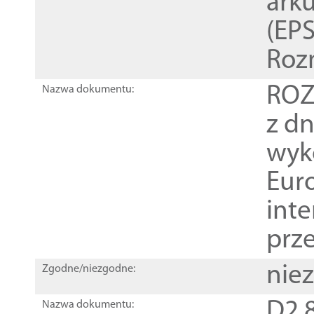
ark
(EPS
Roz
ROZ
Nazwa dokumentu:
z dn
wyk
Euro
inte
prz
nie
Zgodne/niezgodne:
D2.8
Nazwa dokumentu: