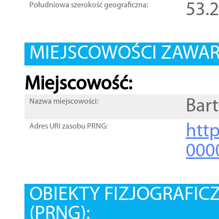
53.
Południowa szerokość geograficzna:
MIEJSCOWOŚCI ZAWART
Miejscowość:
Bar
Nazwa miejscowości:
htt
Adres URI zasobu PRNG:
000
OBIEKTY FIZJOGRAFIC
(PRNG):