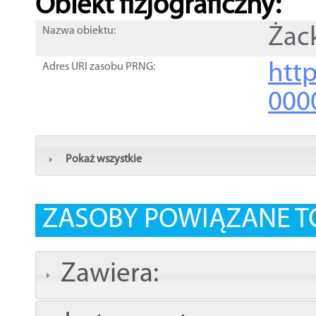
Obiekt fizjograficzny:
Żac
Nazwa obiektu:
http
Adres URI zasobu PRNG:
000
Pokaż wszystkie
ZASOBY POWIĄZANE T
Zawiera: