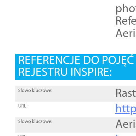
pho
Refe
Aer
REFERENCJE DO POJĘ
REJESTRU INSPIRE:
Rast
Słowo kluczowe:
htt
URL:
Aer
Słowo kluczowe: