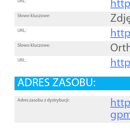
htt
URL:
Zdję
Słowo kluczowe:
htt
URL:
Ort
Słowo kluczowe:
http
URL:
ADRES ZASOBU:
http
Adres zasobu z dystrybucji:
gpm