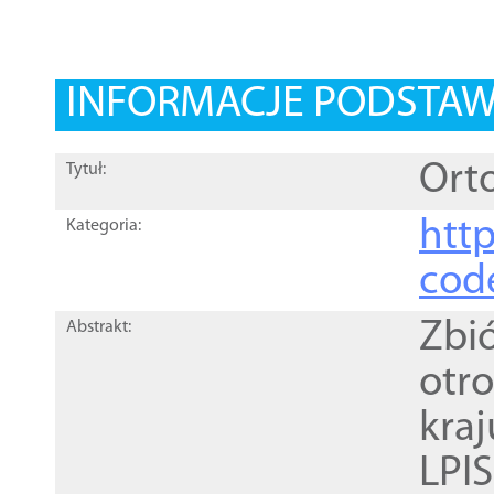
INFORMACJE PODSTA
Orto
Tytuł:
http
Kategoria:
cod
Zbi
Abstrakt:
otr
kra
LPI