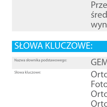
Prz
śre
wyn
SŁOWA KLUCZOWE:
GEME
Nazwa słownika podstawowego:
Ort
Słowa kluczowe:
Foto
Ort
Ort