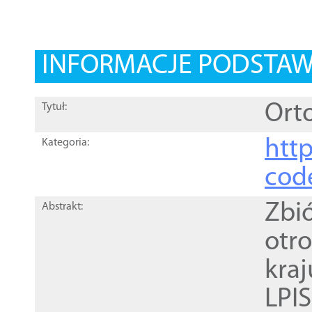
INFORMACJE PODSTA
Orto
Tytuł:
http
Kategoria:
cod
Zbi
Abstrakt:
otr
kra
LPI