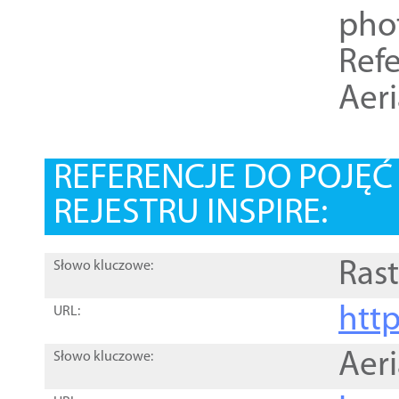
pho
Refe
Aer
REFERENCJE DO POJĘ
REJESTRU INSPIRE:
Rast
Słowo kluczowe:
htt
URL:
Aer
Słowo kluczowe: