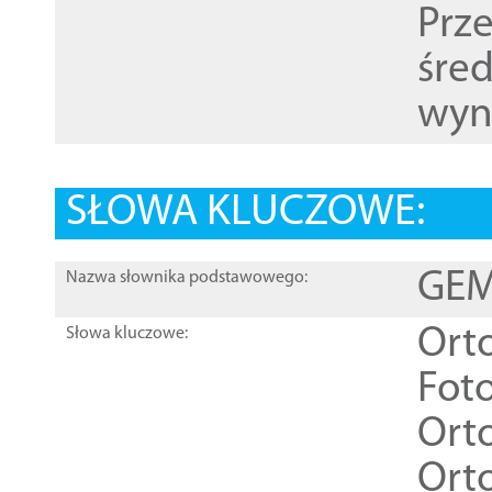
Prz
śre
wyn
SŁOWA KLUCZOWE:
GEME
Nazwa słownika podstawowego:
Ort
Słowa kluczowe:
Foto
Ort
Ort