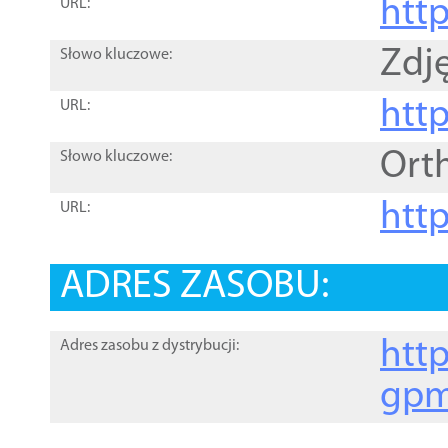
htt
URL:
Zdję
Słowo kluczowe:
htt
URL:
Ort
Słowo kluczowe:
http
URL:
ADRES ZASOBU:
http
Adres zasobu z dystrybucji:
gpm