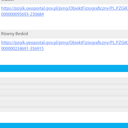
https://pzgik.geoportal.gov.pl/prng/ObiektFizjograficzny/PL.PZG
000000095693-230684
Równy Beskid
https://pzgik.geoportal.gov.pl/prng/ObiektFizjograficzny/PL.PZG
000000234691-356915