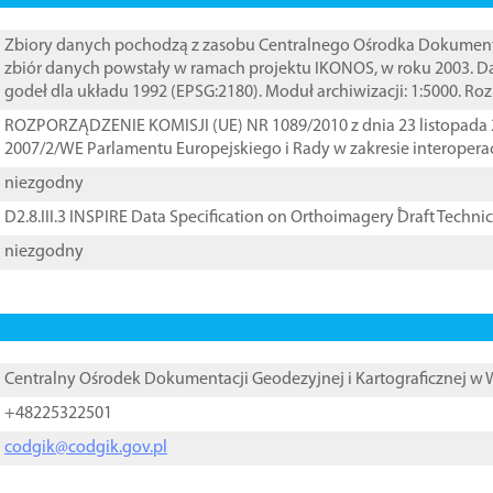
Zbiory danych pochodzą z zasobu Centralnego Ośrodka Dokumentacj
zbiór danych powstały w ramach projektu IKONOS, w roku 2003. D
godeł dla układu 1992 (EPSG:2180). Moduł archiwizacji: 1:5000. Ro
ROZPORZĄDZENIE KOMISJI (UE) NR 1089/2010 z dnia 23 listopada 
2007/2/WE Parlamentu Europejskiego i Rady w zakresie interopera
niezgodny
D2.8.III.3 INSPIRE Data Specification on Orthoimagery ֠Draft Techni
niezgodny
Centralny Ośrodek Dokumentacji Geodezyjnej i Kartograficznej w
+48225322501
codgik@codgik.gov.pl