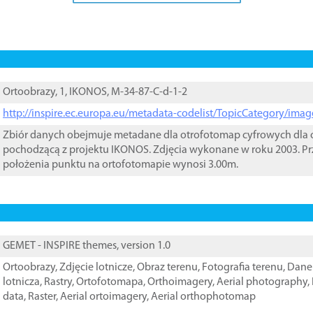
Ortoobrazy, 1, IKONOS, M-34-87-C-d-1-2
http://inspire.ec.europa.eu/metadata-codelist/TopicCategory/im
Zbiór danych obejmuje metadane dla otrofotomap cyfrowych dla o
pochodzącą z projektu IKONOS. Zdjęcia wykonane w roku 2003. Pr
położenia punktu na ortofotomapie wynosi 3.00m.
GEMET - INSPIRE themes, version 1.0
Ortoobrazy
,
Zdjęcie lotnicze
,
Obraz terenu
,
Fotografia terenu
,
Dane 
lotnicza
,
Rastry
,
Ortofotomapa
,
Orthoimagery
,
Aerial photography
,
data
,
Raster
,
Aerial ortoimagery
,
Aerial orthophotomap