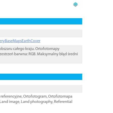
ageryBaseMapsEarthCover
bszaru całego kraju. Ortofotomapy
zestrzeń barwna: RGB. Maksymalny błąd średni
referencyjne
,
Ortofotogram
,
Ortofotomapa
Land image
,
Land photography
,
Referential