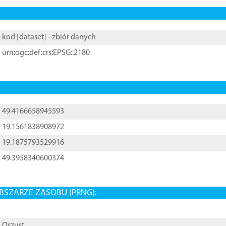
kod [
dataset
] - zbiór danych
urn:ogc:def:crs:EPSG::2180
49.4166658945593
19.1561838908972
19.1875793529916
49.3958340600374
BSZARZE ZASOBU (PRNG):
Oszust