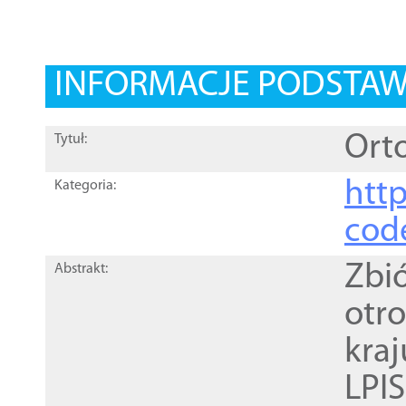
INFORMACJE PODSTA
Orto
Tytuł:
http
Kategoria:
cod
Zbi
Abstrakt:
otr
kra
LPI