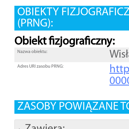
OBIEKTY FIZJOGRAFIC
(PRNG):
Obiekt fizjograficzny:
Wisł
Nazwa obiektu:
http
Adres URI zasobu PRNG:
000
ZASOBY POWIĄZANE T