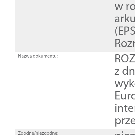
w r
ark
(EPS
Roz
ROZ
Nazwa dokumentu:
z dn
wyk
Euro
inte
prz
Zgodne/niezgodne: