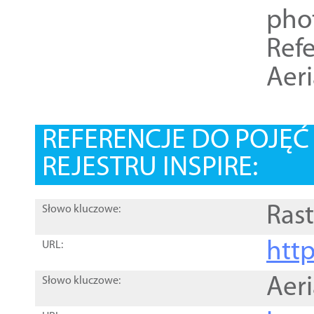
pho
Refe
Aer
REFERENCJE DO POJĘ
REJESTRU INSPIRE:
Rast
Słowo kluczowe:
htt
URL:
Aer
Słowo kluczowe: