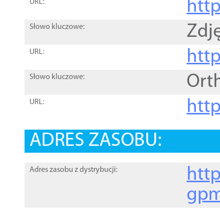
htt
URL:
Zdję
Słowo kluczowe:
htt
URL:
Ort
Słowo kluczowe:
http
URL:
ADRES ZASOBU:
http
Adres zasobu z dystrybucji:
gpm