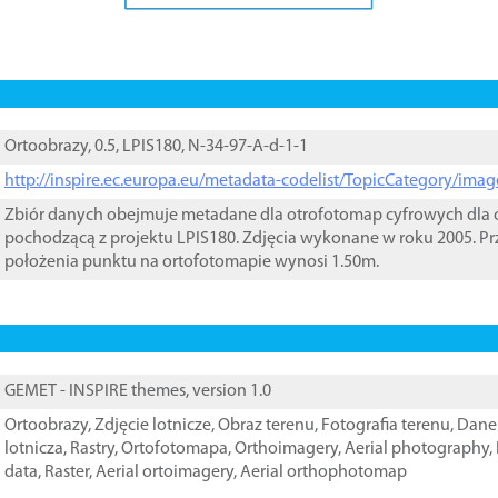
Ortoobrazy, 0.5, LPIS180, N-34-97-A-d-1-1
http://inspire.ec.europa.eu/metadata-codelist/TopicCategory/im
Zbiór danych obejmuje metadane dla otrofotomap cyfrowych dla o
pochodzącą z projektu LPIS180. Zdjęcia wykonane w roku 2005. Pr
położenia punktu na ortofotomapie wynosi 1.50m.
GEMET - INSPIRE themes, version 1.0
Ortoobrazy
,
Zdjęcie lotnicze
,
Obraz terenu
,
Fotografia terenu
,
Dane 
lotnicza
,
Rastry
,
Ortofotomapa
,
Orthoimagery
,
Aerial photography
,
data
,
Raster
,
Aerial ortoimagery
,
Aerial orthophotomap