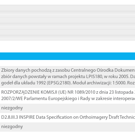
Zbiory danych pochodzą z zasobu Centralnego Ośrodka Dokumentacj
zbiór danych powstały w ramach projektu LPIS180, w roku 2005. 
godeł dla układu 1992 (EPSG:2180). Moduł archiwizacji: 1:5000. Ro
ROZPORZĄDZENIE KOMISJI (UE) NR 1089/2010 z dnia 23 listopada 
2007/2/WE Parlamentu Europejskiego i Rady w zakresie interopera
niezgodny
D2.8.III.3 INSPIRE Data Specification on Orthoimagery ֠Draft Techni
niezgodny