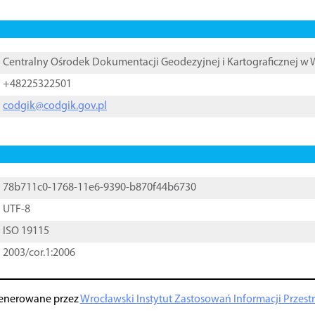
Centralny Ośrodek Dokumentacji Geodezyjnej i Kartograficznej w
+48225322501
codgik@codgik.gov.pl
78b711c0-1768-11e6-9390-b870f44b6730
UTF-8
ISO 19115
2003/cor.1:2006
enerowane przez
Wrocławski Instytut Zastosowań Informacji Przestrz