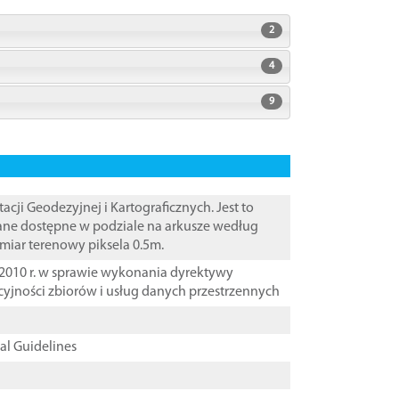
2
4
9
i Geodezyjnej i Kartograficznych. Jest to
Dane dostępne w podziale na arkusze według
zmiar terenowy piksela 0.5m.
2010 r. w sprawie wykonania dyrektywy
cyjności zbiorów i usług danych przestrzennych
cal Guidelines