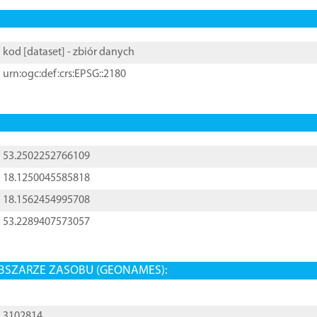
kod [
dataset
] - zbiór danych
urn:ogc:def:crs:EPSG::2180
53.2502252766109
18.1250045585818
18.1562454995708
53.2289407573057
BSZARZE ZASOBU (GEONAMES):
3102814