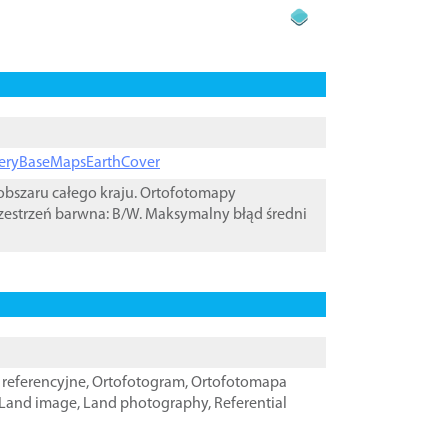
ageryBaseMapsEarthCover
bszaru całego kraju. Ortofotomapy
zestrzeń barwna: B/W. Maksymalny błąd średni
referencyjne
,
Ortofotogram
,
Ortofotomapa
Land image
,
Land photography
,
Referential