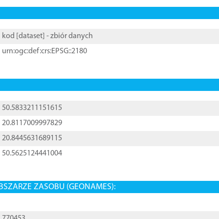
kod [
dataset
] - zbiór danych
urn:ogc:def:crs:EPSG::2180
50.5833211151615
20.8117009997829
20.8445631689115
50.5625124441004
BSZARZE ZASOBU (GEONAMES):
770453