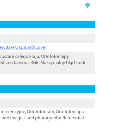
ageryBaseMapsEarthCover
bszaru całego kraju. Ortofotomapy
estrzeń barwna: RGB. Maksymalny błąd średni
referencyjne
,
Ortofotogram
,
Ortofotomapa
Land image
,
Land photography
,
Referential