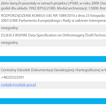
zbiór danych powstały w ramach projektu LPIS85, w roku 2009. D
godeł dla układu 1992 (EPSG:2180). Moduł archiwizacji: 1:5000. Ro
ROZPORZĄDZENIE KOMISJI (UE) NR 1089/2010 z dnia 23 listopada 
2007/2/WE Parlamentu Europejskiego i Rady w zakresie interopera
niezgodny
D2.8.III.3 INSPIRE Data Specification on Orthoimagery ֠Draft Techni
niezgodny
Centralny Ośrodek Dokumentacji Geodezyjnej i Kartograficznej w
+48225322501
codgik@codgik.gov.pl