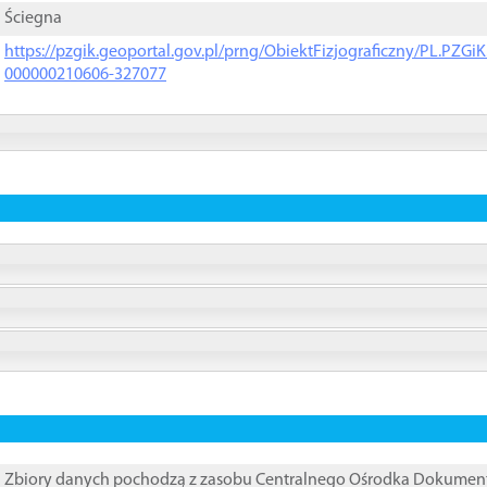
Ściegna
https://pzgik.geoportal.gov.pl/prng/ObiektFizjograficzny/PL.PZG
000000210606-327077
Zbiory danych pochodzą z zasobu Centralnego Ośrodka Dokumentacj