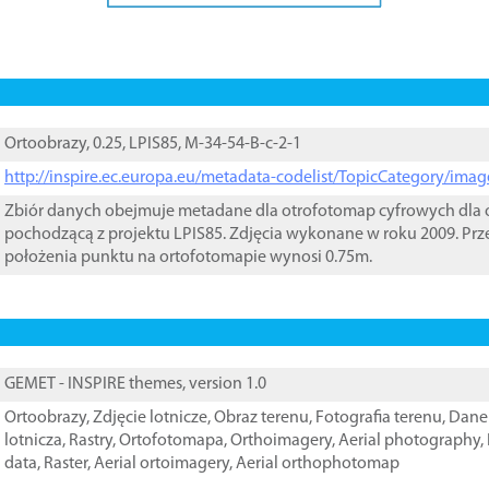
Ortoobrazy, 0.25, LPIS85, M-34-54-B-c-2-1
http://inspire.ec.europa.eu/metadata-codelist/TopicCategory/im
Zbiór danych obejmuje metadane dla otrofotomap cyfrowych dla o
pochodzącą z projektu LPIS85. Zdjęcia wykonane w roku 2009. Prz
położenia punktu na ortofotomapie wynosi 0.75m.
GEMET - INSPIRE themes, version 1.0
Ortoobrazy
,
Zdjęcie lotnicze
,
Obraz terenu
,
Fotografia terenu
,
Dane 
lotnicza
,
Rastry
,
Ortofotomapa
,
Orthoimagery
,
Aerial photography
,
data
,
Raster
,
Aerial ortoimagery
,
Aerial orthophotomap