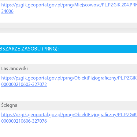
https://pzgik.geoportal.gov.pl/prng/Miejscowosc/PL.PZGiK.204.
34006
BSZARZE ZASOBU (PRNG):
Las Janowski
https://pzgik.geoportal.gov.pl/prng/ObiektFizjograficzny/PL.PZG
000000210603-327072
Ściegna
https://pzgik.geoportal.gov.pl/prng/ObiektFizjograficzny/PL.PZG
000000210606-327076